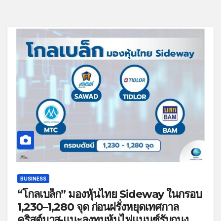
BUSINESS
“โกลเบล็ก” มองหุ้นไทย Sideway ในกรอบ
1,230–1,280 จุด ก่อนฝรั่งหยุดเทศกาล
คริสต์มาส-แนะลงทุนหุ้นไฟแนนซ์รับกนง.ลด