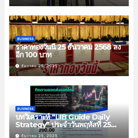
BUSINESS
ราคาทองวันนี้ 25 ธันวาคม 2568 ลง
อีก 100 บาท
ธันวาคม 25, 2025
BUSINESS
บทวิเคราะห์ “LIB Guide Daily
Strategy” ประจำวันพฤหัสที่ 25
ธันวาคม 2568 หัวข้อ “ติดตามยอด
ธันวาคม 25, 2025