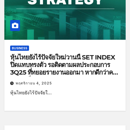
BUSINESS
หุ้นไทยยังไร้ปัจจัยใหม่วานนี้ SET INDEX
ปิดแทบทรงตัว รอติดตามผลประกอบการ
3Q25 ที่ทยอยรายงานออกมา หากดีกว่าคาด
การณ์เป็นปัจจัยหนุนต่อตลาดหุ้น
พฤศจิกายน 4, 2025
หุ้นไทยยังไร้ปัจจัยใ…