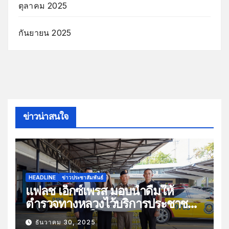
ตุลาคม 2025
กันยายน 2025
ข่าวน่าสนใจ
HEADLINE
ข่าวประชาสัมพันธ์
แฟลช เอ็กซ์เพรส มอบน้ำดื่มให้
ตำรวจทางหลวงไว้บริการประชาชน
ช่วงเทศกาลปีใหม่
ธันวาคม 30, 2025