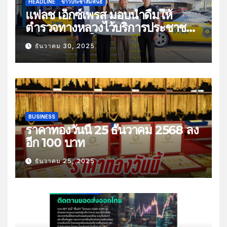
HEADLINE
ข่าวประชาสัมพันธ์
แฟลช เอ็กซ์เพรส มอบน้ำดื่มให้
ตำรวจทางหลวงไว้บริการประชาชน
ช่วงเทศกาลปีใหม่
ธันวาคม 30, 2025
BUSINESS
ราคาทองวันนี้ 25 ธันวาคม 2568 ลง
อีก 100 บาท
ธันวาคม 25, 2025