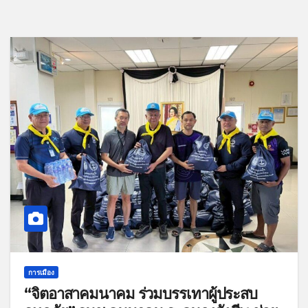
การเมือง
“จิตอาสาคมนาคม ร่วมบรรเทาผู้ประสบ