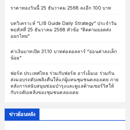
ราคาทองวันนี้ 25 ธันวาคม 2568 ลงอีก 100 บาท
บทวิเคราะห์ “LIB Guide Daily Strategy” ประจำวัน
พฤหัสที่ 25 ธันวาคม 2568 หัวข้อ “ติดตามยอดส่ง
ออกไทย”
ค่าเงินบาทเปิด 31.10 บาทต่อดอลลาร์ “อ่อนค่าลงเล็ก
น้อย”
ฟอร์ด ประเทศไทย ร่วมกับฟอร์ด อาร์เอ็มเอ ร่วมกัน
ส่งมอบรถดับเพลิงคืนให้แก่ผู้แทนชุมชนคลองเตย ภาย
หลังการสนับสนุนซ่อมบำรุงและดูแลด้านเซอร์วิสให้
กับรถดับเพลิงของชุมชนคลองเตย
ข่าวย้อนหลัง