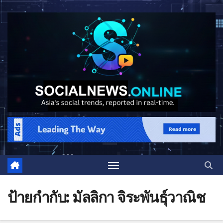
ป้ายกำกับ:
มัลลิกา จิระพันธุ์วาณิช