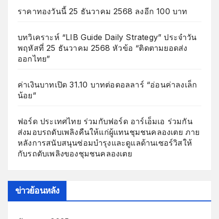
ราคาทองวันนี้ 25 ธันวาคม 2568 ลงอีก 100 บาท
บทวิเคราะห์ “LIB Guide Daily Strategy” ประจำวัน
พฤหัสที่ 25 ธันวาคม 2568 หัวข้อ “ติดตามยอดส่ง
ออกไทย”
ค่าเงินบาทเปิด 31.10 บาทต่อดอลลาร์ “อ่อนค่าลงเล็ก
น้อย”
ฟอร์ด ประเทศไทย ร่วมกับฟอร์ด อาร์เอ็มเอ ร่วมกัน
ส่งมอบรถดับเพลิงคืนให้แก่ผู้แทนชุมชนคลองเตย ภาย
หลังการสนับสนุนซ่อมบำรุงและดูแลด้านเซอร์วิสให้
กับรถดับเพลิงของชุมชนคลองเตย
ข่าวย้อนหลัง