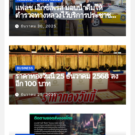
แฟลช เอ็กซ์เพรส มอบน้ำดื่มให้
ตำรวจทางหลวงไว้บริการประชาชน
ช่วงเทศกาลปีใหม่
ธันวาคม 30, 2025
BUSINESS
ราคาทองวันนี้ 25 ธันวาคม 2568 ลง
อีก 100 บาท
ธันวาคม 25, 2025