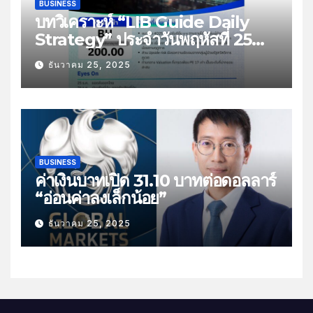
BUSINESS
บทวิเคราะห์ “LIB Guide Daily
Strategy” ประจำวันพฤหัสที่ 25
ธันวาคม 2568 หัวข้อ “ติดตามยอด
ธันวาคม 25, 2025
ส่งออกไทย”
BUSINESS
ค่าเงินบาทเปิด 31.10 บาทต่อดอลลาร์
“อ่อนค่าลงเล็กน้อย”
ธันวาคม 25, 2025