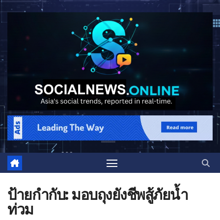
ป้ายกำกับ:
มอบถุงยังชีพสู้ภัยน้ำ
ท่วม