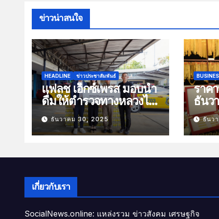
ข่าวน่าสนใจ
HEADLINE
ข่าวประชาสัมพันธ์
BUSINE
แฟลช เอ็กซ์เพรส มอบน้ำ
ราคาท
ดื่มให้ตำรวจทางหลวงไว้
ธันว
บริการประชาชนช่วง
100 
ธันวาคม 30, 2025
ธันว
เทศกาลปีใหม่
เกี่ยวกับเรา
SocialNews.online: แหล่งรวม ข่าวสังคม เศรษฐกิจ