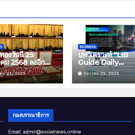
SS
BUSINESS
องวันนี้ 25
บทวิเคราะห์ “LIB
าคม 2568 ลงอีก
Guide Daily
บาท
Strategy” ประจำว
าคม 25, 2025
ธันวาคม 25, 2025
พฤหัสที่ 25 ธันวาค
2568 หัวข้อ “ติดต
ยอดส่งออกไทย”
กองบรรณาธิการ
Email: admin@socialnews.online