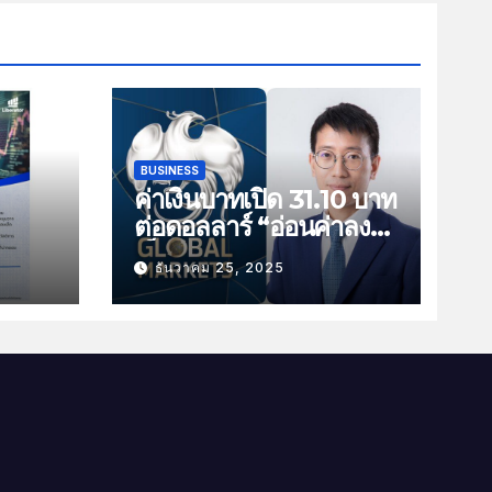
BUSINESS
ค่าเงินบาทเปิด 31.10 บาท
ต่อดอลลาร์ “อ่อนค่าลง
ัน
เล็กน้อย”
ธันวาคม 25, 2025
ม
าม