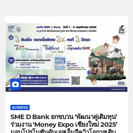
BUSINESS
SME D Bank ยกขบวน ‘พัฒนาคู่เติมทุน’
ร่วมงาน ‘Money Expo เชียงใหม่ 2025’
มอบโปรโมชันดันเอสเอ็มอีคว้าโอกาสเติบโต