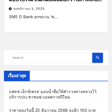
จากนโยบาย Quick Big Win
พฤศจิกายน 3, 2025
SME D Bank ยกขบวน ‘พ…
เรื่องล่าสุด
แฟลช เอ็กซ์เพรส มอบน้ำดื่มให้ตำรวจทางหลวงไว้
บริการประชาชนช่วงเทศกาลปีใหม่
ราคาทองวันนี้ 25 ธันวาคม 2568 ลงอีก 100 บาท