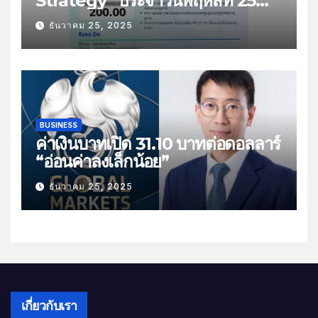
Strategy” ประจำวันพฤหัสที่ 25
ธันวาคม 2568 หัวข้อ “ติดตามยอด
ธันวาคม 25, 2025
ส่งออกไทย”
BUSINESS
ค่าเงินบาทเปิด 31.10 บาทต่อดอลลาร์
“อ่อนค่าลงเล็กน้อย”
ธันวาคม 25, 2025
เกี่ยวกับเรา