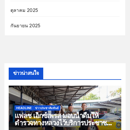
ตุลาคม 2025
กันยายน 2025
ข่าวน่าสนใจ
HEADLINE
ข่าวประชาสัมพันธ์
แฟลช เอ็กซ์เพรส มอบน้ำดื่มให้
ตำรวจทางหลวงไว้บริการประชาชน