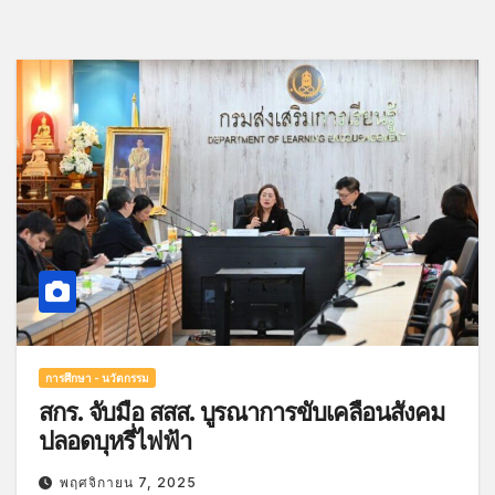
การศึกษา - นวัตกรรม
สกร. จับมือ สสส. บูรณาการขับเคลื่อนสังคม
ปลอดบุหรี่ไฟฟ้า
พฤศจิกายน 7, 2025