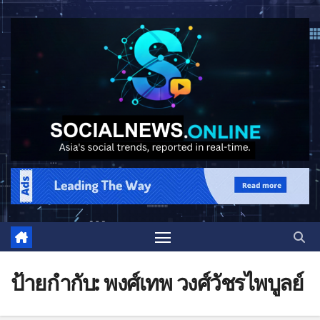
ป้ายกำกับ:
พงศ์เทพ วงศ์วัชรไพบูลย์