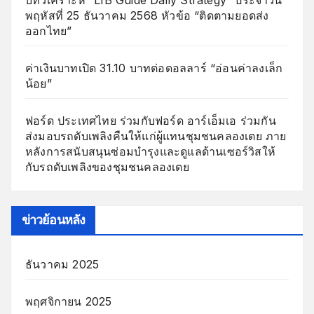
บทวิเคราะห์ “LIB Guide Daily Strategy” ประจำวัน
พฤหัสที่ 25 ธันวาคม 2568 หัวข้อ “ติดตามยอดส่ง
ออกไทย”
ค่าเงินบาทเปิด 31.10 บาทต่อดอลลาร์ “อ่อนค่าลงเล็ก
น้อย”
ฟอร์ด ประเทศไทย ร่วมกับฟอร์ด อาร์เอ็มเอ ร่วมกัน
ส่งมอบรถดับเพลิงคืนให้แก่ผู้แทนชุมชนคลองเตย ภาย
หลังการสนับสนุนซ่อมบำรุงและดูแลด้านเซอร์วิสให้
กับรถดับเพลิงของชุมชนคลองเตย
ข่าวย้อนหลัง
ธันวาคม 2025
พฤศจิกายน 2025