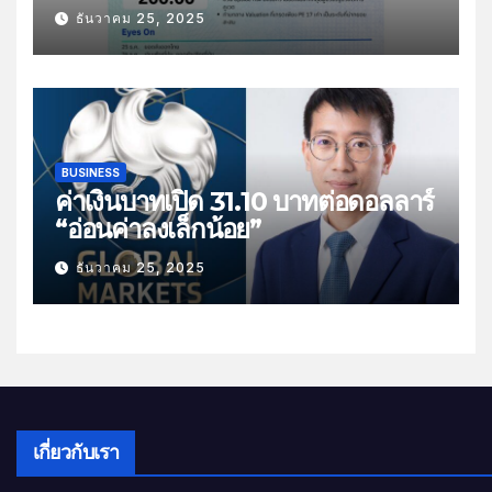
ธันวาคม 2568 หัวข้อ “ติดตามยอด
ธันวาคม 25, 2025
ส่งออกไทย”
BUSINESS
ค่าเงินบาทเปิด 31.10 บาทต่อดอลลาร์
“อ่อนค่าลงเล็กน้อย”
ธันวาคม 25, 2025
เกี่ยวกับเรา