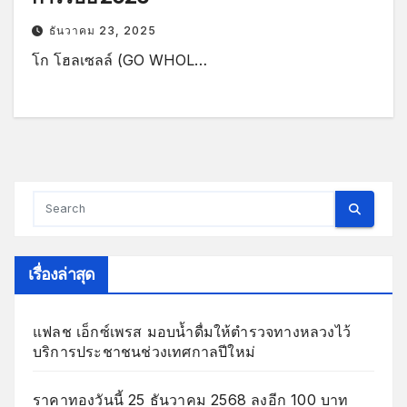
ธันวาคม 23, 2025
โก โฮลเซลล์ (GO WHOL…
เรื่องล่าสุด
แฟลช เอ็กซ์เพรส มอบน้ำดื่มให้ตำรวจทางหลวงไว้
บริการประชาชนช่วงเทศกาลปีใหม่
ราคาทองวันนี้ 25 ธันวาคม 2568 ลงอีก 100 บาท