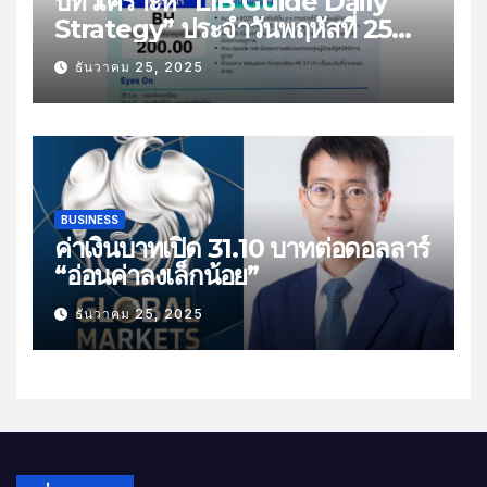
บทวิเคราะห์ “LIB Guide Daily
Strategy” ประจำวันพฤหัสที่ 25
ธันวาคม 2568 หัวข้อ “ติดตามยอด
ธันวาคม 25, 2025
ส่งออกไทย”
BUSINESS
ค่าเงินบาทเปิด 31.10 บาทต่อดอลลาร์
“อ่อนค่าลงเล็กน้อย”
ธันวาคม 25, 2025