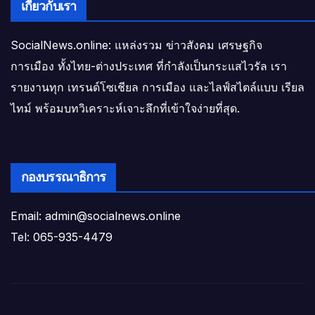
เกี่ยวกับเรา
SocialNews.online: แหล่งรวม ข่าวสังคม เศรษฐกิจ
การเมือง ทั้งไทย-ต่างประเทศ ที่กำลังเป็นกระแสไวรัล เรา
รายงานทุก เทรนด์โซเชียล การเมือง และไลฟ์สไตล์แบบ เรียล
ไทม์ พร้อมบทวิเคราะห์เจาะลึกที่เข้าใจง่ายที่สุด.
กองบรรณาธิการ
Email: admin@socialnews.online
Tel: 065-935-4479