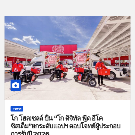
อาหาร
โก โฮลเซลล์ ปั้น “โก ดิจิทัล ฟู้ด อีโค
ซิสเต็ม”ยกระดับแอปฯ ตอบโจทย์ผู้ประกอบ
การรับปี 2026