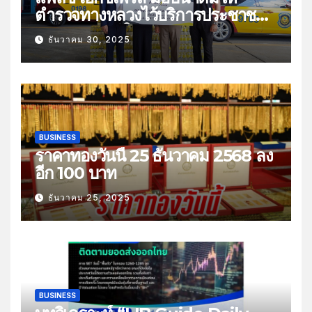
ตำรวจทางหลวงไว้บริการประชาชน
ช่วงเทศกาลปีใหม่
ธันวาคม 30, 2025
BUSINESS
ราคาทองวันนี้ 25 ธันวาคม 2568 ลง
อีก 100 บาท
ธันวาคม 25, 2025
BUSINESS