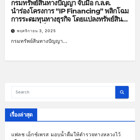
กรมทรัพย์สินทางปัญญา จับมือ ก.ล.ต.
นำร่องโครงการ “IP Financing” พลิกโฉม
การระดมทุนทางธุรกิจ โดยแปลงทรัพย์สิน
ทางปัญญาเป็นสินทรัพย์ดิจิทัล
พฤศจิกายน 3, 2025
กรมทรัพย์สินทางปัญญา…
เรื่องล่าสุด
แฟลช เอ็กซ์เพรส มอบน้ำดื่มให้ตำรวจทางหลวงไว้