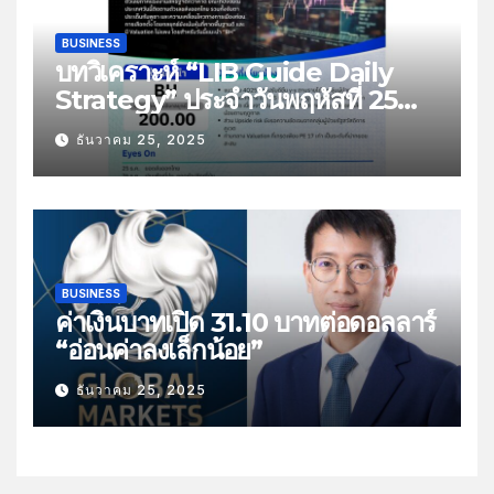
BUSINESS
บทวิเคราะห์ “LIB Guide Daily
Strategy” ประจำวันพฤหัสที่ 25
ธันวาคม 2568 หัวข้อ “ติดตามยอด
ธันวาคม 25, 2025
ส่งออกไทย”
BUSINESS
ค่าเงินบาทเปิด 31.10 บาทต่อดอลลาร์
“อ่อนค่าลงเล็กน้อย”
ธันวาคม 25, 2025