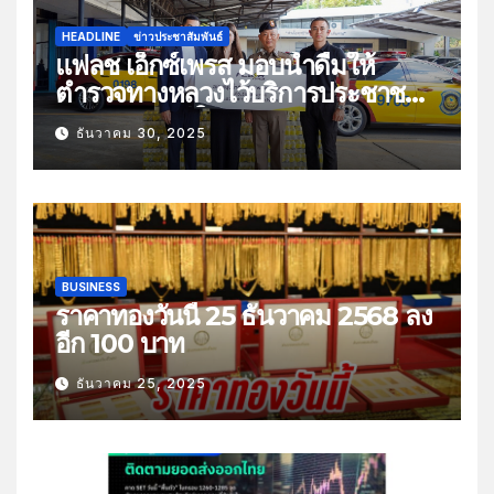
HEADLINE
ข่าวประชาสัมพันธ์
แฟลช เอ็กซ์เพรส มอบน้ำดื่มให้
ตำรวจทางหลวงไว้บริการประชาชน
ช่วงเทศกาลปีใหม่
ธันวาคม 30, 2025
BUSINESS
ราคาทองวันนี้ 25 ธันวาคม 2568 ลง
อีก 100 บาท
ธันวาคม 25, 2025