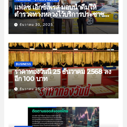
แฟลช เอ็กซ์เพรส มอบน้ำดื่มให้
ตำรวจทางหลวงไว้บริการประชาชน
ช่วงเทศกาลปีใหม่
ธันวาคม 30, 2025
BUSINESS
ราคาทองวันนี้ 25 ธันวาคม 2568 ลง
อีก 100 บาท
ธันวาคม 25, 2025