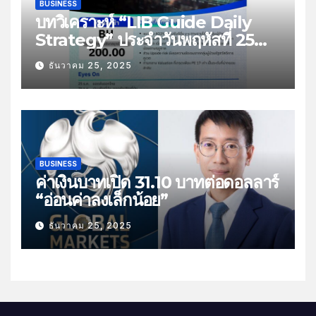
BUSINESS
บทวิเคราะห์ “LIB Guide Daily
Strategy” ประจำวันพฤหัสที่ 25
ธันวาคม 2568 หัวข้อ “ติดตามยอด
ธันวาคม 25, 2025
ส่งออกไทย”
BUSINESS
ค่าเงินบาทเปิด 31.10 บาทต่อดอลลาร์
“อ่อนค่าลงเล็กน้อย”
ธันวาคม 25, 2025