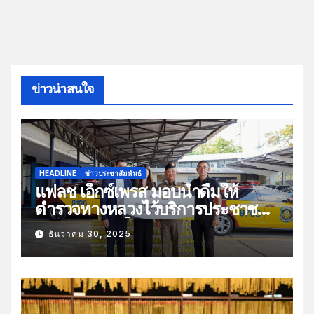
ข่าวน่าสนใจ
HEADLINE
ข่าวประชาสัมพันธ์
แฟลช เอ็กซ์เพรส มอบน้ำดื่มให้
ตำรวจทางหลวงไว้บริการประชาชน
ช่วงเทศกาลปีใหม่
ธันวาคม 30, 2025