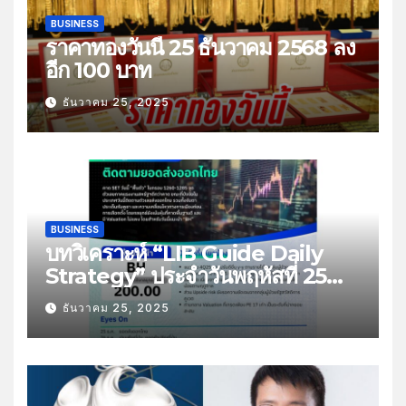
BUSINESS
ราคาทองวันนี้ 25 ธันวาคม 2568 ลง
อีก 100 บาท
ธันวาคม 25, 2025
BUSINESS
บทวิเคราะห์ “LIB Guide Daily
Strategy” ประจำวันพฤหัสที่ 25
ธันวาคม 2568 หัวข้อ “ติดตามยอด
ธันวาคม 25, 2025
ส่งออกไทย”