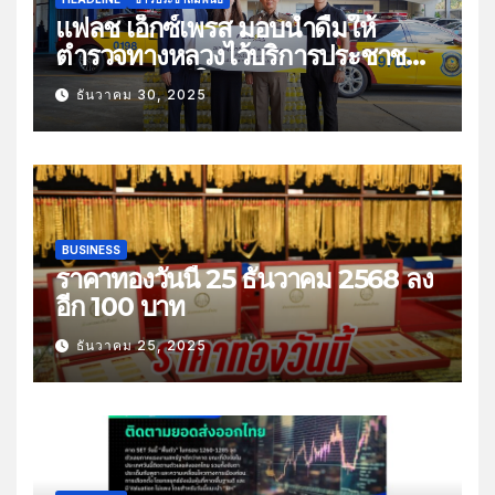
แฟลช เอ็กซ์เพรส มอบน้ำดื่มให้
ตำรวจทางหลวงไว้บริการประชาชน
ช่วงเทศกาลปีใหม่
ธันวาคม 30, 2025
BUSINESS
ราคาทองวันนี้ 25 ธันวาคม 2568 ลง
อีก 100 บาท
ธันวาคม 25, 2025