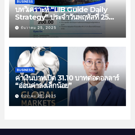
BUSINESS
บทวิเคราะห์ “LIB Guide Daily
Strategy” ประจำวันพฤหัสที่ 25
ธันวาคม 2568 หัวข้อ “ติดตามยอด
ธันวาคม 25, 2025
ส่งออกไทย”
BUSINESS
ค่าเงินบาทเปิด 31.10 บาทต่อดอลลาร์
“อ่อนค่าลงเล็กน้อย”
ธันวาคม 25, 2025