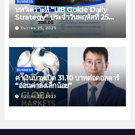
BUSINESS
บทวิเคราะห์ “LIB Guide Daily
Strategy” ประจำวันพฤหัสที่ 25
ธันวาคม 2568 หัวข้อ “ติดตามยอด
ธันวาคม 25, 2025
ส่งออกไทย”
BUSINESS
ค่าเงินบาทเปิด 31.10 บาทต่อดอลลาร์
“อ่อนค่าลงเล็กน้อย”
ธันวาคม 25, 2025