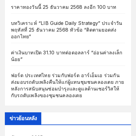
ราคาทองวันนี้ 25 ธันวาคม 2568 ลงอีก 100 บาท
บทวิเคราะห์ “LIB Guide Daily Strategy” ประจำวัน
พฤหัสที่ 25 ธันวาคม 2568 หัวข้อ “ติดตามยอดส่ง
ออกไทย”
ค่าเงินบาทเปิด 31.10 บาทต่อดอลลาร์ “อ่อนค่าลงเล็ก
น้อย”
ฟอร์ด ประเทศไทย ร่วมกับฟอร์ด อาร์เอ็มเอ ร่วมกัน
ส่งมอบรถดับเพลิงคืนให้แก่ผู้แทนชุมชนคลองเตย ภาย
หลังการสนับสนุนซ่อมบำรุงและดูแลด้านเซอร์วิสให้
กับรถดับเพลิงของชุมชนคลองเตย
ข่าวย้อนหลัง