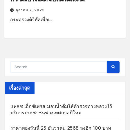
ตุลาคม 7, 2025
กระทรวงดิจิทัลเพื่อเ…
เรื่องล่าสุด
แฟลช เอ็กซ์เพรส มอบน้ำดื่มให้ตำรวจทางหลวงไว้
บริการประชาชนช่วงเทศกาลปีใหม่
ราคาทองวันนี้ 25 ธันวาคม 2568 ลงอีก 100 บาท