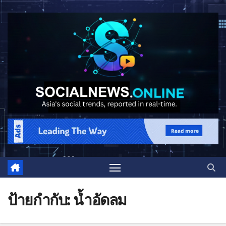
ป้ายกำกับ:
น้ำอัดลม