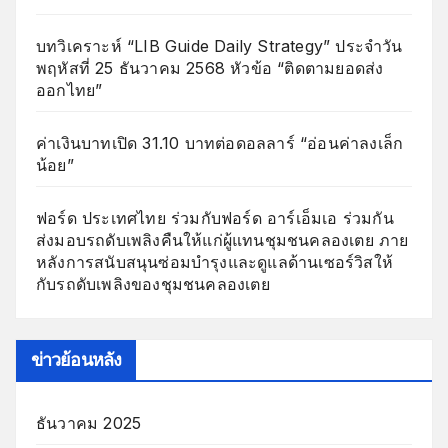
บทวิเคราะห์ “LIB Guide Daily Strategy” ประจำวัน
พฤหัสที่ 25 ธันวาคม 2568 หัวข้อ “ติดตามยอดส่ง
ออกไทย”
ค่าเงินบาทเปิด 31.10 บาทต่อดอลลาร์ “อ่อนค่าลงเล็ก
น้อย”
ฟอร์ด ประเทศไทย ร่วมกับฟอร์ด อาร์เอ็มเอ ร่วมกัน
ส่งมอบรถดับเพลิงคืนให้แก่ผู้แทนชุมชนคลองเตย ภาย
หลังการสนับสนุนซ่อมบำรุงและดูแลด้านเซอร์วิสให้
กับรถดับเพลิงของชุมชนคลองเตย
ข่าวย้อนหลัง
ธันวาคม 2025