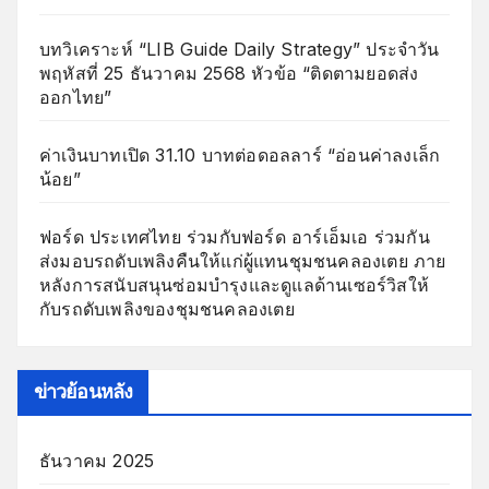
บทวิเคราะห์ “LIB Guide Daily Strategy” ประจำวัน
พฤหัสที่ 25 ธันวาคม 2568 หัวข้อ “ติดตามยอดส่ง
ออกไทย”
ค่าเงินบาทเปิด 31.10 บาทต่อดอลลาร์ “อ่อนค่าลงเล็ก
น้อย”
ฟอร์ด ประเทศไทย ร่วมกับฟอร์ด อาร์เอ็มเอ ร่วมกัน
ส่งมอบรถดับเพลิงคืนให้แก่ผู้แทนชุมชนคลองเตย ภาย
หลังการสนับสนุนซ่อมบำรุงและดูแลด้านเซอร์วิสให้
กับรถดับเพลิงของชุมชนคลองเตย
ข่าวย้อนหลัง
ธันวาคม 2025