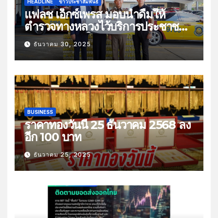
HEADLINE
ข่าวประชาสัมพันธ์
แฟลช เอ็กซ์เพรส มอบน้ำดื่มให้
ตำรวจทางหลวงไว้บริการประชาชน
ช่วงเทศกาลปีใหม่
ธันวาคม 30, 2025
BUSINESS
ราคาทองวันนี้ 25 ธันวาคม 2568 ลง
อีก 100 บาท
ธันวาคม 25, 2025