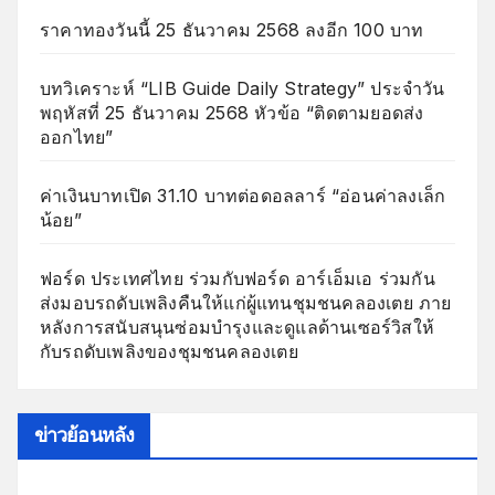
ราคาทองวันนี้ 25 ธันวาคม 2568 ลงอีก 100 บาท
บทวิเคราะห์ “LIB Guide Daily Strategy” ประจำวัน
พฤหัสที่ 25 ธันวาคม 2568 หัวข้อ “ติดตามยอดส่ง
ออกไทย”
ค่าเงินบาทเปิด 31.10 บาทต่อดอลลาร์ “อ่อนค่าลงเล็ก
น้อย”
ฟอร์ด ประเทศไทย ร่วมกับฟอร์ด อาร์เอ็มเอ ร่วมกัน
ส่งมอบรถดับเพลิงคืนให้แก่ผู้แทนชุมชนคลองเตย ภาย
หลังการสนับสนุนซ่อมบำรุงและดูแลด้านเซอร์วิสให้
กับรถดับเพลิงของชุมชนคลองเตย
ข่าวย้อนหลัง