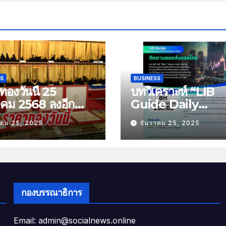
SS
BUSINESS
องวันนี้ 25
บทวิเคราะห์ “LIB
าคม 2568 ลงอีก
Guide Daily
บาท
Strategy” ประจำว
าคม 25, 2025
ธันวาคม 25, 2025
พฤหัสที่ 25 ธันวาค
2568 หัวข้อ “ติดต
ยอดส่งออกไทย”
กองบรรณาธิการ
Email: admin@socialnews.online