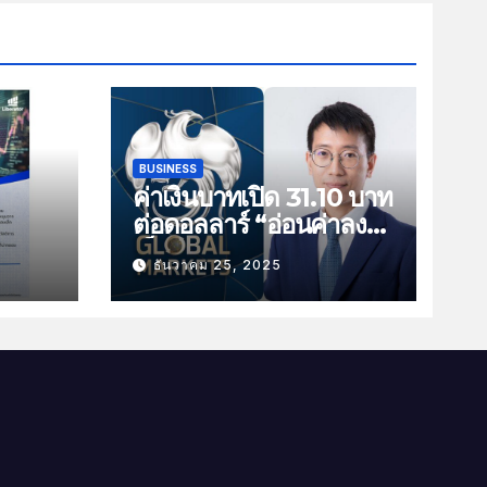
BUSINESS
ค่าเงินบาทเปิด 31.10 บาท
ต่อดอลลาร์ “อ่อนค่าลง
ัน
เล็กน้อย”
ธันวาคม 25, 2025
ม
าม