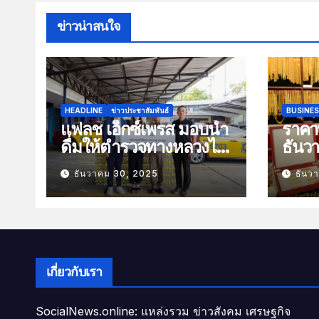
ข่าวน่าสนใจ
HEADLINE
ข่าวประชาสัมพันธ์
BUSINE
แฟลช เอ็กซ์เพรส มอบน้ำ
ราคาท
ดื่มให้ตำรวจทางหลวงไว้
ธันว
บริการประชาชนช่วง
100 
ธันวาคม 30, 2025
ธันว
เทศกาลปีใหม่
เกี่ยวกับเรา
SocialNews.online: แหล่งรวม ข่าวสังคม เศรษฐกิจ