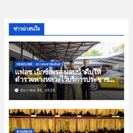
ข่าวน่าสนใจ
HEADLINE
ข่าวประชาสัมพันธ์
แฟลช เอ็กซ์เพรส มอบน้ำดื่มให้
ตำรวจทางหลวงไว้บริการประชาชน
ช่วงเทศกาลปีใหม่
ธันวาคม 30, 2025
BUSINESS