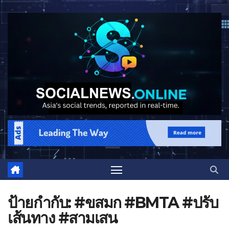
ป้ายกำกับ:
#ขสมก #BMTA #ปรับ
เส้นทาง #สามเสน