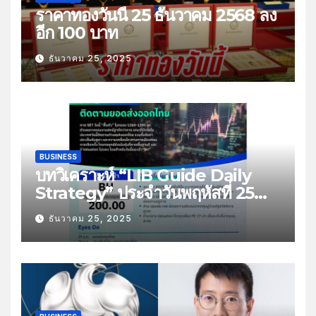
ราคาทองวันนี้ 25 ธันวาคม 2568 ลง
อีก 100 บาท
ธันวาคม 25, 2025
BUSINESS
บทวิเคราะห์ “LIB Guide Daily
Strategy” ประจำวันพฤหัสที่ 25
ธันวาคม 2568 หัวข้อ “ติดตามยอด
ธันวาคม 25, 2025
ส่งออกไทย”