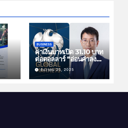
BUSINESS
ค่าเงินบาทเปิด 31.10 บาท
ต่อดอลลาร์ “อ่อนค่าลง
ัน
เล็กน้อย”
ธันวาคม 25, 2025
ม
าม