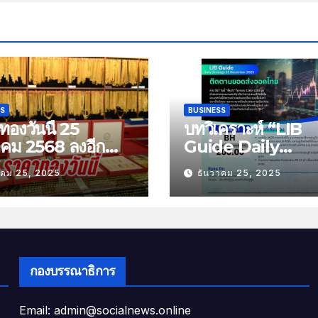
SS
BUSINESS
องวันนี้ 25
บทวิเคราะห์ “LIB
าคม 2568 ลงอีก
Guide Daily
บาท
Strategy” ประจำว
าคม 25, 2025
ธันวาคม 25, 2025
พฤหัสที่ 25 ธันวาค
2568 หัวข้อ “ติดต
ยอดส่งออกไทย”
กองบรรณาธิการ
Email: admin@socialnews.online