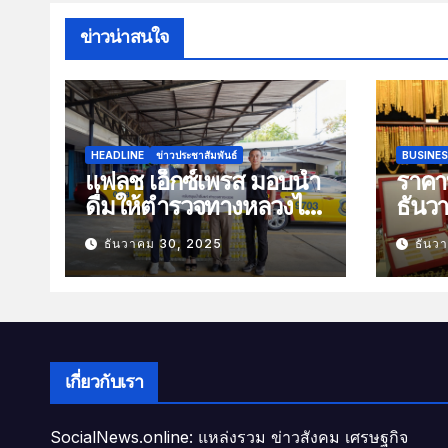
ข่าวน่าสนใจ
HEADLINE
ข่าวประชาสัมพันธ์
BUSINE
แฟลช เอ็กซ์เพรส มอบน้ำ
ราคาท
ดื่มให้ตำรวจทางหลวงไว้
ธันว
บริการประชาชนช่วง
100 
ธันวาคม 30, 2025
ธันว
เทศกาลปีใหม่
เกี่ยวกับเรา
SocialNews.online: แหล่งรวม ข่าวสังคม เศรษฐกิจ