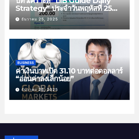
บทวิเคราะห์ “LIB Guide Daily
Strategy” ประจำวันพฤหัสที่ 25
ธันวาคม 2568 หัวข้อ “ติดตามยอด
ธันวาคม 25, 2025
ส่งออกไทย”
BUSINESS
ค่าเงินบาทเปิด 31.10 บาทต่อดอลลาร์
“อ่อนค่าลงเล็กน้อย”
ธันวาคม 25, 2025