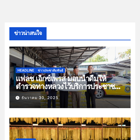
ข่าวน่าสนใจ
HEADLINE
ข่าวประชาสัมพันธ์
แฟลช เอ็กซ์เพรส มอบน้ำดื่มให้
ตำรวจทางหลวงไว้บริการประชาชน
ช่วงเทศกาลปีใหม่
ธันวาคม 30, 2025