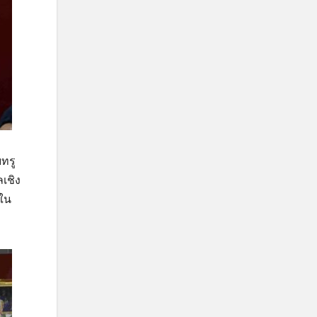
ทรู
เชิง
้ใน