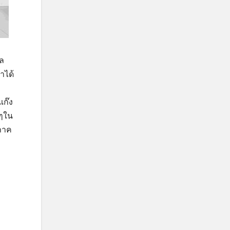
ูล
าได้
แก๊ง
งๆใน
กภาค