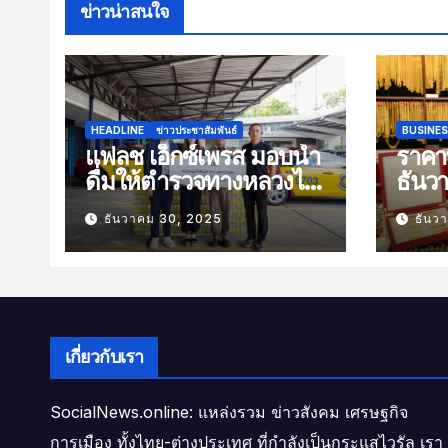
ข่าวน่าสนใจ
HEADLINE
ข่าวประชาสัมพันธ์
BUSINE
แฟลช เอ็กซ์เพรส มอบน้ำ
ราคาท
ดื่มให้ตำรวจทางหลวงไว้
ธันว
บริการประชาชนช่วง
100 
ธันวาคม 30, 2025
ธันว
เทศกาลปีใหม่
เกี่ยวกับเรา
SocialNews.online: แหล่งรวม ข่าวสังคม เศรษฐกิจ
การเมือง ทั้งไทย-ต่างประเทศ ที่กำลังเป็นกระแสไวรัล เรา