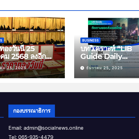
SS
BUSINESS
องวันนี้ 25
บทวิเคราะห์ “LIB
าคม 2568 ลงอีก
Guide Daily
บาท
Strategy” ประจำว
าคม 25, 2025
ธันวาคม 25, 2025
พฤหัสที่ 25 ธันวาค
2568 หัวข้อ “ติดต
ยอดส่งออกไทย”
กองบรรณาธิการ
Email: admin@socialnews.online
Tel: 065-935-4479