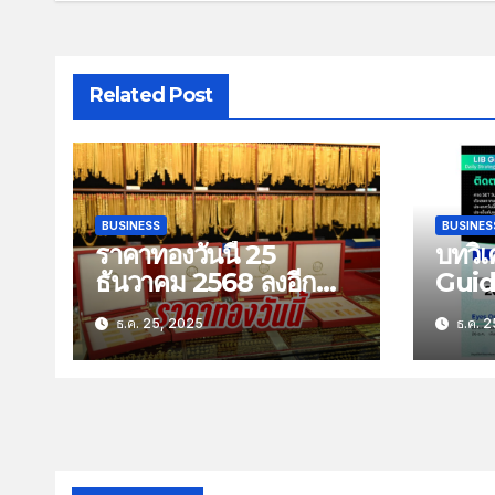
Related Post
BUSINESS
BUSINES
ราคาทองวันนี้ 25
บทวิเ
ธันวาคม 2568 ลงอีก
Guid
100 บาท
Stra
ธ.ค. 25, 2025
ธ.ค. 2
พฤหัส
2568 
ยอดส