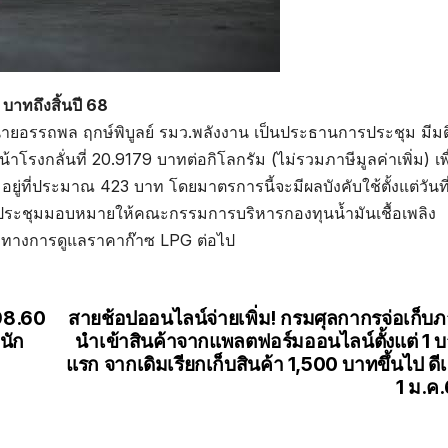
บาทถึงสิ้นปี 68
ยอรรถพล ฤกษ์พิบูลย์ รมว.พลังงาน เป็นประธานการประชุม มีมต
รงกลั่นที่ 20.9179 บาทต่อกิโลกรัม (ไม่รวมภาษีมูลค่าเพิ่ม) เพื
ู่ที่ประมาณ 423 บาท โดยมาตรการนี้จะมีผลบังคับใช้ตั้งแต่วันที
้ที่ประชุมมอบหมายให้คณะกรรมการบริหารกองทุนน้ำมันเชื้อเพลิง
นวทางการดูแลราคาก๊าซ LPG ต่อไป
298.60
สายช้อปออนไลน์จ่ายเพิ่ม! กรมศุลกากรจ่อเก็บภ
นัก
นำเข้าสินค้าจากแพลตฟอร์มออนไลน์ตั้งแต่ 1 
แรก จากเดิมเรียกเก็บสินค้า 1,500 บาทขึ้นไป ดีเ
1 ม.ค