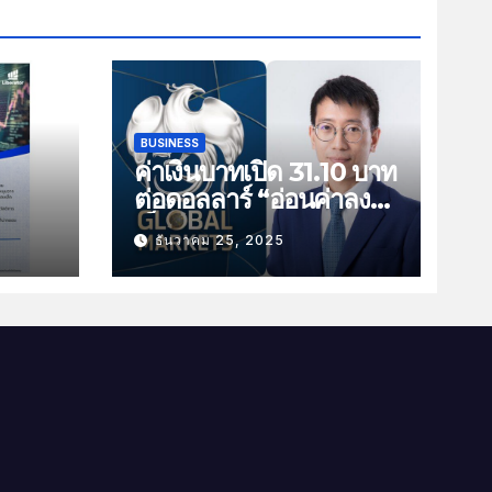
BUSINESS
ค่าเงินบาทเปิด 31.10 บาท
ต่อดอลลาร์ “อ่อนค่าลง
ัน
เล็กน้อย”
ธันวาคม 25, 2025
ม
าม