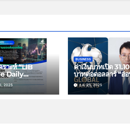
S
BUSINESS
คราะห์ “LIB
ค่าเงินบาทเปิด 31.10
e Daily
บาทต่อดอลลาร์ “อ่อ
tegy” ประจำวัน
ลงเล็กน้อย”
5, 2025
ธ.ค. 25, 2025
ที่ 25 ธันวาคม
หัวข้อ “ติดตาม
่งออกไทย”