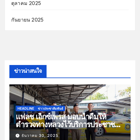
ตุลาคม 2025
กันยายน 2025
ข่าวน่าสนใจ
HEADLINE
ข่าวประชาสัมพันธ์
แฟลช เอ็กซ์เพรส มอบน้ำดื่มให้
ตำรวจทางหลวงไว้บริการประชาชน
ช่วงเทศกาลปีใหม่
ธันวาคม 30, 2025