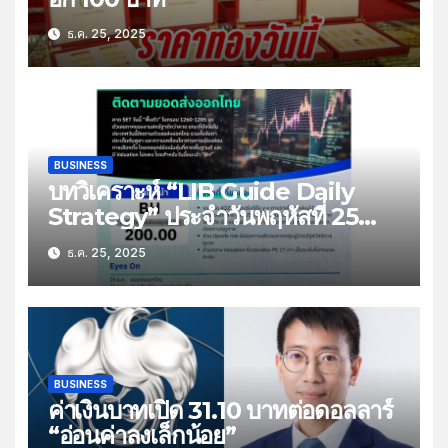
ธ.ค. 25, 2025
BUSINESS
บทวิเคราะห์ “LIB Guide Daily
Strategy” ประจำวันพฤหัสที่ 25
ธันวาคม 2568 หัวข้อ “ติดตามยอด
ธ.ค. 25, 2025
ส่งออกไทย”
BUSINESS
ค่าเงินบาทเปิด 31.10 บาทต่อดอลลาร์
“อ่อนค่าลงเล็กน้อย”