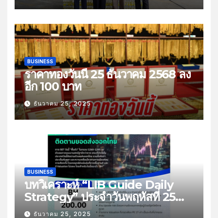
BUSINESS
ราคาทองวันนี้ 25 ธันวาคม 2568 ลง
อีก 100 บาท
ธันวาคม 25, 2025
BUSINESS
บทวิเคราะห์ “LIB Guide Daily
Strategy” ประจำวันพฤหัสที่ 25
ธันวาคม 2568 หัวข้อ “ติดตามยอด
ธันวาคม 25, 2025