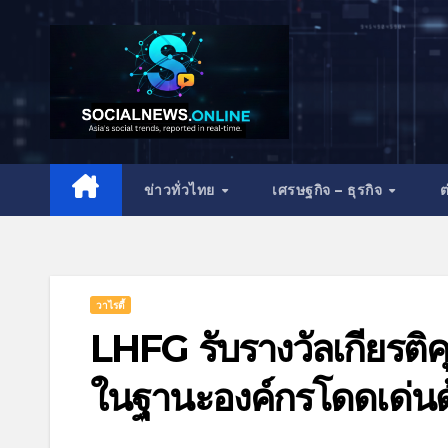
ข่าวทั่วไทย
เศรษฐกิจ – ธุรกิจ
ต
วาไรตี้
LHFG รับรางวัลเกียร
ในฐานะองค์กรโดดเด่นด้า