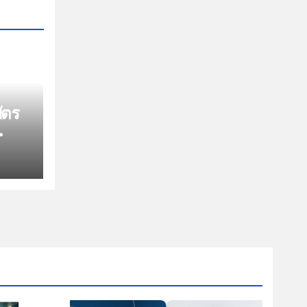
ัตร
O
ับ
อบ
คุ้ม