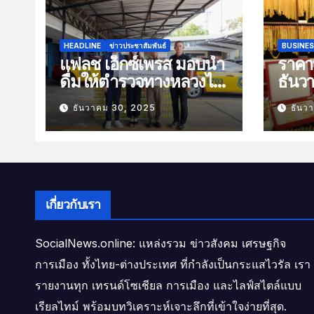
HEADLINE
ข่าวประชาสัมพันธ์
BUSINE
แฟลช เอ็กซ์เพรส มอบน้ำ
ราคาท
ดื่มให้ตำรวจทางหลวงไว้
ธันว
บริการประชาชนช่วง
100 
ธันวาคม 30, 2025
ธันว
เทศกาลปีใหม่
เกี่ยวกับเรา
SocialNews.online: แหล่งรวม ข่าวสังคม เศรษฐกิจ
การเมือง ทั้งไทย-ต่างประเทศ ที่กำลังเป็นกระแสไวรัล เรา
รายงานทุก เทรนด์โซเชียล การเมือง และไลฟ์สไตล์แบบ
เรียลไทม์ พร้อมบทวิเคราะห์เจาะลึกที่เข้าใจง่ายที่สุด.