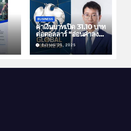
BUSINESS
ค่าเงินบาทเปิด 31.10 บาท
ต่อดอลลาร์ “อ่อนค่าลง
ัน
เล็กน้อย”
ธันวาคม 25, 2025
ม
าม