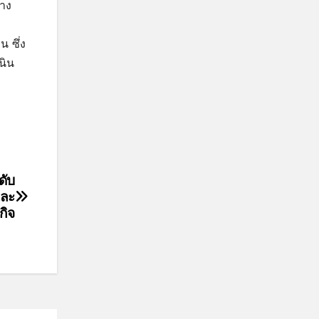
าง
 ซึ่ง
นิน
ดับ
และ
กิจ