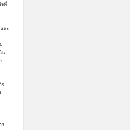
จที่
 และ
่
อม
นิน
น
กิจ
ก
ร
าร