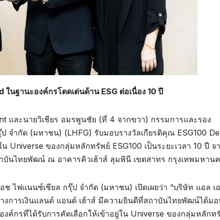
ในฐานะองค์กรโดดเด่นด้าน ESG ต่อเนื่อง 10 ปี
ent และนายวิเชียร อมรพูนชัย (ที่ 4 จากขวา) กรรมการและรอง
กรุ๊ป จำกัด (มหาชน) (LHFG) รับมอบรางวัลเกียรติคุณ ESG100 D
ู่ใน Universe ของกลุ่มหลักทรัพย์ ESG100 เป็นระยะเวลา 10 ปี จ
าบันไทยพัฒน์ ณ อาคารคิวเฮ้าส์ ลุมพินี เขตสาทร กรุงเทพมหาน
ช ไฟแนนซ์เชียล กรุ๊ป จำกัด (มหาชน) เปิดเผยว่า “บริษัท แอล เ
างการเงินแลนด์ แอนด์ เฮ้าส์ มีความยินดีที่สถาบันไทยพัฒน์ได้มอ
กรที่ได้รับการคัดเลือกให้เข้าอยู่ใน Universe ของกลุ่มหลักทรั