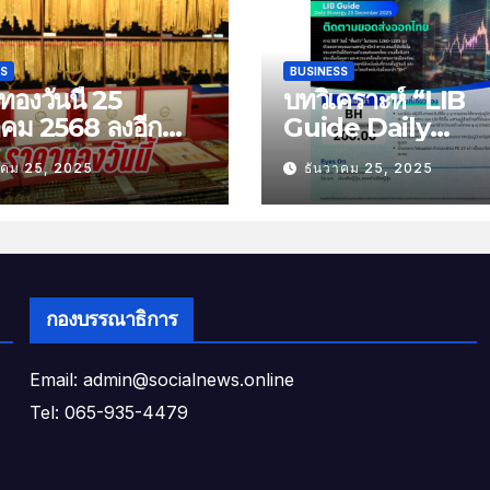
SS
BUSINESS
องวันนี้ 25
บทวิเคราะห์ “LIB
าคม 2568 ลงอีก
Guide Daily
บาท
Strategy” ประจำว
าคม 25, 2025
ธันวาคม 25, 2025
พฤหัสที่ 25 ธันวาค
2568 หัวข้อ “ติดต
ยอดส่งออกไทย”
กองบรรณาธิการ
Email: admin@socialnews.online
Tel: 065-935-4479