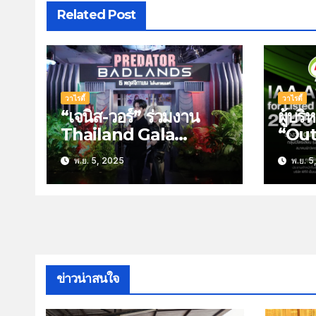
Related Post
วาไรตี้
วาไรตี้
“เจนิส-วอร์” ร่วมงาน
ผู้บร
Thailand Gala
“Out
Premiere เปิดตัว
จากเ
พ.ย. 5, 2025
พ.ย. 5
ภาพยนตร์ Predator:
for 
Badlands พรีเด
Com
เตอร์:แดนเถื่อน ชวนไป
สะท้อ
ลุ้นระทึกกับการล่าสุดมัน
วิเคร
ในโรงภาพยนตร์ 6
พฤศจิกายนนี้
ข่าวน่าสนใจ