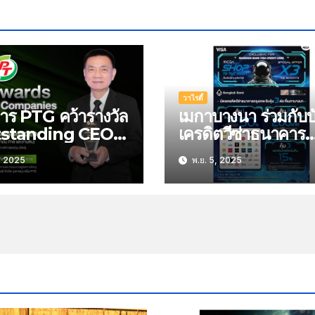
วาไรตี้
ิหาร PTG คว้ารางวัล
เมกาบางนา ร่วมกับบ
standing CEO”
เครดิตวีซ่าธนาคาร
วที IAA Awards
กรุงเทพ ส่งแคมเปญ
, 2025
พ.ย. 5, 2025
Listed
“MEGA SHOP T
panies 2025
THE MOON” ช็อปร
นความเชื่อมั่นนัก
คุ้ม ทะลุขีดจำกัด ม
าะห์-ผู้จัดการกองทุน
สิทธิพิเศษถึง 3 ต่อสุด
วันนี้-4 ม.ค.69