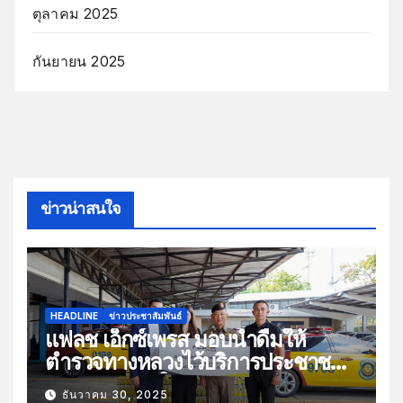
ตุลาคม 2025
กันยายน 2025
ข่าวน่าสนใจ
HEADLINE
ข่าวประชาสัมพันธ์
แฟลช เอ็กซ์เพรส มอบน้ำดื่มให้
ตำรวจทางหลวงไว้บริการประชาชน
ช่วงเทศกาลปีใหม่
ธันวาคม 30, 2025