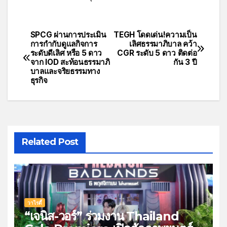
SPCG ผ่านการประเมิน
TEGH โดดเด่น!ความเป็น
การกำกับดูแลกิจการ
เลิศธรรมาภิบาล คว้า
ระดับดีเลิศ หรือ 5 ดาว
CGR ระดับ 5 ดาว ติดต่อ
จาก IOD สะท้อนธรรมาภิ
กัน 3 ปี
บาลและจริยธรรมทาง
ธุรกิจ
Related Post
วาไรตี้
“เจนิส-วอร์” ร่วมงาน Thailand