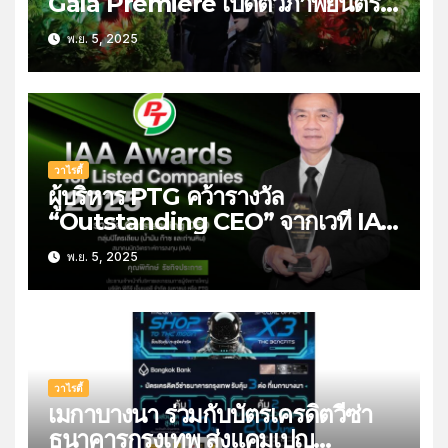
Gala Premiere เปิดตัวภาพยนตร์
Predator: Badlands พรีเด
พ.ย. 5, 2025
เตอร์:แดนเถื่อน ชวนไปลุ้นระทึกกับ
การล่าสุดมันในโรงภาพยนตร์ 6
พฤศจิกายนนี้
วาไรตี้
ผู้บริหาร PTG คว้ารางวัล
“Outstanding CEO” จากเวที IAA
Awards for Listed Companies
พ.ย. 5, 2025
2025 สะท้อนความเชื่อมั่นนัก
วิเคราะห์-ผู้จัดการกองทุน
วาไรตี้
เมกาบางนา ร่วมกับบัตรเครดิตวีซ่า
ธนาคารกรุงเทพ ส่งแคมเปญ