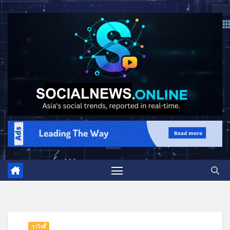
วาไรตี้