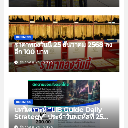
BUSINESS
ราคาทองวันนี้ 25 ธันวาคม 2568 ลง
อีก 100 บาท
ธันวาคม 25, 2025
BUSINESS
บทวิเคราะห์ “LIB Guide Daily
Strategy” ประจำวันพฤหัสที่ 25
ธันวาคม 2568 หัวข้อ “ติดตามยอด
ธันวาคม 25, 2025