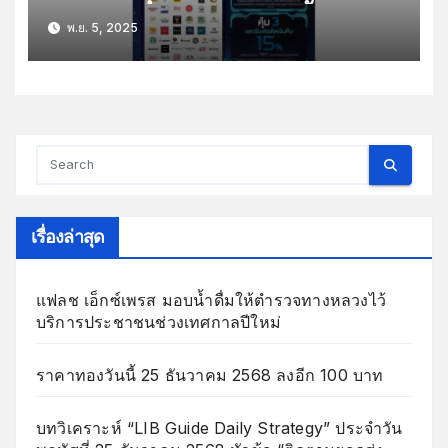
“MEGA SHOP TO THE MOON”
พ.ย. 5, 2025
ช็อปรับคุ้ม ทะลุขีดจำกัด มอบสิทธิ
พิเศษถึง 3 ต่อสุดคุ้มวันนี้-4 ม.ค.69
เรื่องล่าสุด
แฟลช เอ็กซ์เพรส มอบน้ำดื่มให้ตำรวจทางหลวงไว้
บริการประชาชนช่วงเทศกาลปีใหม่
ราคาทองวันนี้ 25 ธันวาคม 2568 ลงอีก 100 บาท
บทวิเคราะห์ “LIB Guide Daily Strategy” ประจำวัน