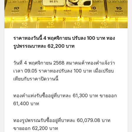
ราคาทองวันนี้ 4 พฤศจิกายน ปรับลง 100 บาท ทอง
รูปพรรณบาทละ 62,200 บาท
วันที่ 4 พฤศจิกายน 2568 สมาคมค้าทองคำแจ้งว่า
เวลา 09.05 ราคาทองปรับลง 100 บาท เมื่อเปรียบ
เทียบกับราคาปิดวานนี้
ทองคำแท่งรับซื้ออยู่ที่บาทละ 61,300 บาท ขายออก
61,400 บาท
ทองรูปพรรณรับซื้ออยู่ที่บาทละ 60,079.08 บาท
ขายออก 62,200 บาท