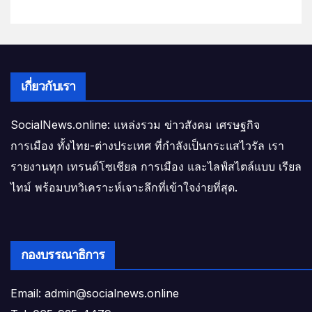
เกี่ยวกับเรา
SocialNews.online: แหล่งรวม ข่าวสังคม เศรษฐกิจ
การเมือง ทั้งไทย-ต่างประเทศ ที่กำลังเป็นกระแสไวรัล เรา
รายงานทุก เทรนด์โซเชียล การเมือง และไลฟ์สไตล์แบบ เรียล
ไทม์ พร้อมบทวิเคราะห์เจาะลึกที่เข้าใจง่ายที่สุด.
กองบรรณาธิการ
Email: admin@socialnews.online