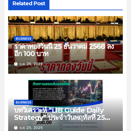
Related Post
BUSINESS
ราคาทองวันนี้ 25 ธันวาคม 2568 ลง
อีก 100 บาท
ธ.ค. 25, 2025
BUSINESS
บทวิเคราะห์ “LIB Guide Daily
Strategy” ประจำวันพฤหัสที่ 25
ธันวาคม 2568 หัวข้อ “ติดตามยอด
ธ.ค. 25, 2025