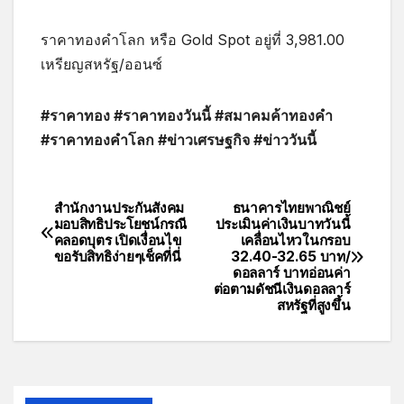
ราคาทองคำโลก หรือ Gold Spot อยู่ที่ 3,981.00
เหรียญสหรัฐ/ออนซ์
#ราคาทอง #ราคาทองวันนี้ #สมาคมค้าทองคำ
#ราคาทองคำโลก #ข่าวเศรษฐกิจ #ข่าววันนี้
สำนักงานประกันสังคม
ธนาคารไทยพาณิชย์
มอบสิทธิประโยชน์กรณี
ประเมินค่าเงินบาทวันนี้
คลอดบุตร เปิดเงื่อนไข
เคลื่อนไหวในกรอบ
ขอรับสิทธิง่ายๆเช็คที่นี่
32.40-32.65 บาท/
ดอลลาร์ บาทอ่อนค่า
ต่อตามดัชนีเงินดอลลาร์
สหรัฐที่สูงขึ้น