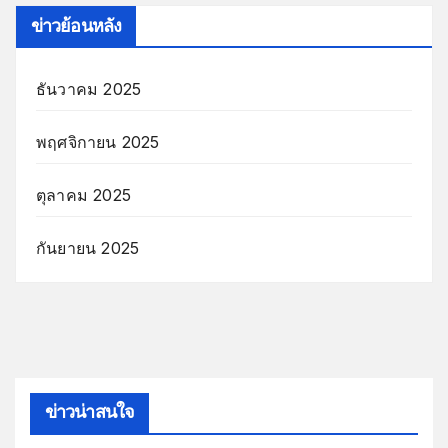
ข่าวย้อนหลัง
ธันวาคม 2025
พฤศจิกายน 2025
ตุลาคม 2025
กันยายน 2025
ข่าวน่าสนใจ