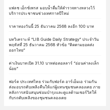
แฟลช เอ็กซ์เพรส มอบน้ำดื่มให้ตำรวจทางหลวงไว้
บริการประชาชนช่วงเทศกาลปีใหม่
ราคาทองวันนี้ 25 ธันวาคม 2568 ลงอีก 100 บาท
บทวิเคราะห์ “LIB Guide Daily Strategy” ประจำวัน
พฤหัสที่ 25 ธันวาคม 2568 หัวข้อ “ติดตามยอดส่ง
ออกไทย”
ค่าเงินบาทเปิด 31.10 บาทต่อดอลลาร์ “อ่อนค่าลงเล็ก
น้อย”
ฟอร์ด ประเทศไทย ร่วมกับฟอร์ด อาร์เอ็มเอ ร่วมกัน
ส่งมอบรถดับเพลิงคืนให้แก่ผู้แทนชุมชนคลองเตย ภาย
หลังการสนับสนุนซ่อมบำรุงและดูแลด้านเซอร์วิสให้
กับรถดับเพลิงของชุมชนคลองเตย