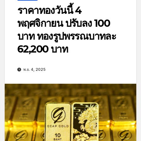
ราคาทองวันนี้ 4
พฤศจิกายน ปรับลง 100
บาท ทองรูปพรรณบาทละ
62,200 บาท
พ.ย. 4, 2025