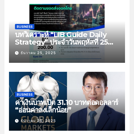
BUSINESS
บทวิเคราะห์ “LIB Guide Daily
Strategy” ประจำวันพฤหัสที่ 25
ธันวาคม 2568 หัวข้อ “ติดตามยอด
ธันวาคม 25, 2025
ส่งออกไทย”
BUSINESS
ค่าเงินบาทเปิด 31.10 บาทต่อดอลลาร์
“อ่อนค่าลงเล็กน้อย”
ธันวาคม 25, 2025