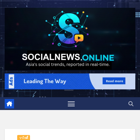
วาไรตี้