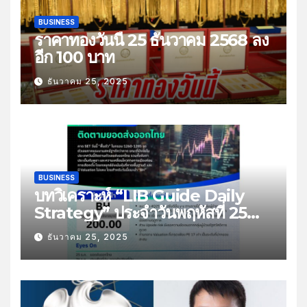
BUSINESS
ราคาทองวันนี้ 25 ธันวาคม 2568 ลง
อีก 100 บาท
ธันวาคม 25, 2025
BUSINESS
บทวิเคราะห์ “LIB Guide Daily
Strategy” ประจำวันพฤหัสที่ 25
ธันวาคม 2568 หัวข้อ “ติดตามยอด
ธันวาคม 25, 2025
ส่งออกไทย”