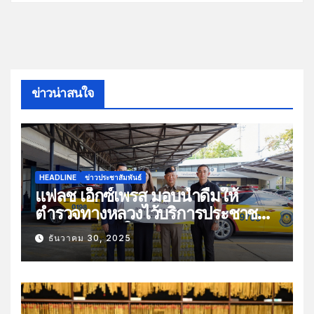
ข่าวน่าสนใจ
HEADLINE
ข่าวประชาสัมพันธ์
แฟลช เอ็กซ์เพรส มอบน้ำดื่มให้
ตำรวจทางหลวงไว้บริการประชาชน
ช่วงเทศกาลปีใหม่
ธันวาคม 30, 2025