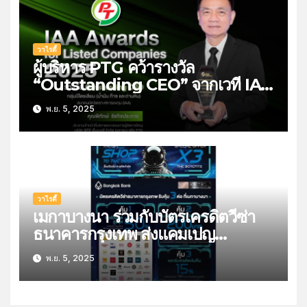
พฤศจิกายนนี้
วาไรตี้
ผู้บริหาร PTG คว้ารางวัล
“Outstanding CEO” จากเวที IAA
Awards for Listed Companies
พ.ย. 5, 2025
2025 สะท้อนความเชื่อมั่นนัก
วิเคราะห์-ผู้จัดการกองทุน
วาไรตี้
เมกาบางนา ร่วมกับบัตรเครดิตวีซ่า
ธนาคารกรุงเทพ ส่งแคมเปญ
“MEGA SHOP TO THE MOON”
พ.ย. 5, 2025
ช็อปรับคุ้ม ทะลุขีดจำกัด มอบสิทธิ
พิเศษถึง 3 ต่อสุดคุ้มวันนี้-4 ม.ค.69