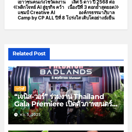
เยาวชนคนเก่งโชว์ผลงาน
เลิศ 5 ดาว ปี 2568 ต่อ
พลิกโจทย์ AI สู่ธุรกิจ คว้า
เนื่องปีที่ 3 ตอกย้ำสุดยอด
แชมป์ Creative AI
องค์กรธรรมาภิบาล
Camp by CP ALL ปีที่ 8
โปร่งใส เติบโตอย่างยั่งยืน
Related Post
วาไรตี้
“เจนิส-วอร์” ร่วมงาน Thailand
Gala Premiere เปิดตัวภาพยนตร์
Predator: Badlands พรีเด
พ.ย. 5, 2025
เตอร์:แดนเถื่อน ชวนไปลุ้นระทึกกับ
การล่าสุดมันในโรงภาพยนตร์ 6