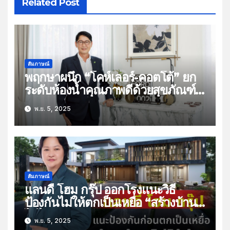
Related Post
สัมภาษณ์
พฤกษาผนึก “โคห์เลอร์-คอตโต้” ยก
ระดับห้องน้ำคุณภาพดีด้วยสุขภัณฑ์
พรีเมียม เน้นสุขอนามัย ทันสมัย
พ.ย. 5, 2025
ทนทาน ประหยัดน้ำ ดีไซน์ที่คิดเผื่อทุก
ช่วงวัย เพื่อ LIFETIME WELL-
LIVING อยู่ดี…ทั้งชีวิต”
สัมภาษณ์
แลนดี้ โฮม กรุ๊ป ออกโรงแนะวิธี
ป้องกันไม่ให้ตกเป็นเหยื่อ “สร้างบ้าน
ไม่ได้บ้าน”
พ.ย. 5, 2025