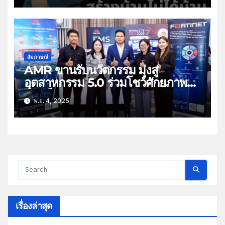
สัมภาษณ์
AMR ขานรับนวัตกรรม มุ่งสู่
อุตสาหกรรม 5.0 ร่วมโชว์ศักยภาพ
การเป็นผู้นำด้านวิศวกรรมระบบ และ
พ.ย. 4, 2025
โซลูชันอัจฉริยะครบวงจร
เรื่องล่าสุด