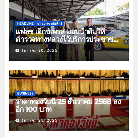
HEADLINE
ข่าวประชาสัมพันธ์
แฟลช เอ็กซ์เพรส มอบน้ำดื่มให้
ตำรวจทางหลวงไว้บริการประชาชน
ช่วงเทศกาลปีใหม่
ธันวาคม 30, 2025
BUSINESS
ราคาทองวันนี้ 25 ธันวาคม 2568 ลง
อีก 100 บาท
ธันวาคม 25, 2025