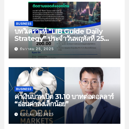
BUSINESS
บทวิเคราะห์ “LIB Guide Daily
Strategy” ประจำวันพฤหัสที่ 25
ธันวาคม 2568 หัวข้อ “ติดตามยอด
ธันวาคม 25, 2025
ส่งออกไทย”
BUSINESS
ค่าเงินบาทเปิด 31.10 บาทต่อดอลลาร์
“อ่อนค่าลงเล็กน้อย”
ธันวาคม 25, 2025