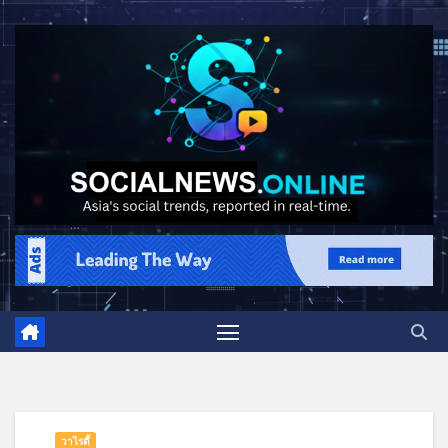
วาไรตี้