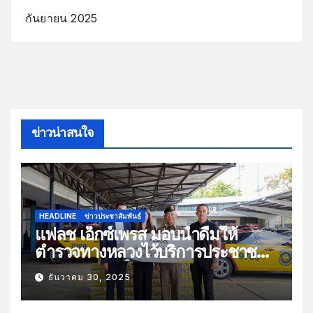
กันยายน 2025
ข่าวน่าสนใจ
HEADLINE
ข่าวประชาสัมพันธ์
แฟลช เอ็กซ์เพรส มอบน้ำดื่มให้
ตำรวจทางหลวงไว้บริการประชาชน
ช่วงเทศกาลปีใหม่
ธันวาคม 30, 2025