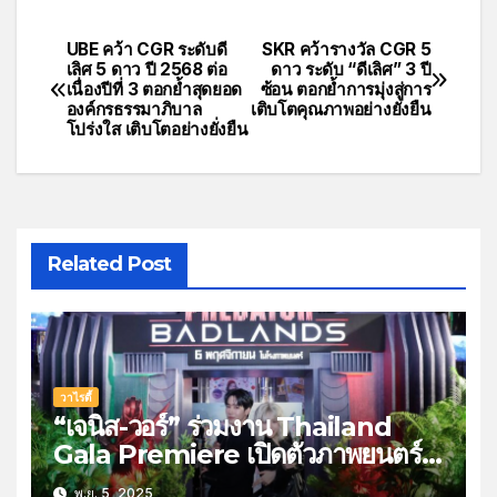
UBE คว้า CGR ระดับดี
SKR คว้ารางวัล CGR 5
เลิศ 5 ดาว ปี 2568 ต่อ
ดาว ระดับ “ดีเลิศ” 3 ปี
เนื่องปีที่ 3 ตอกย้ำสุดยอด
ซ้อน ตอกย้ำการมุ่งสู่การ
องค์กรธรรมาภิบาล
เติบโตคุณภาพอย่างยั่งยืน
โปร่งใส เติบโตอย่างยั่งยืน
Related Post
วาไรตี้
“เจนิส-วอร์” ร่วมงาน Thailand
Gala Premiere เปิดตัวภาพยนตร์
Predator: Badlands พรีเด
พ.ย. 5, 2025