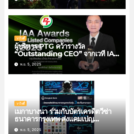
เตอร์:แดนเถื่อน ชวนไปลุ้นระทึกกับ
การล่าสุดมันในโรงภาพยนตร์ 6
พฤศจิกายนนี้
วาไรตี้
ผู้บริหาร PTG คว้ารางวัล
“Outstanding CEO” จากเวที IAA
Awards for Listed Companies
พ.ย. 5, 2025
2025 สะท้อนความเชื่อมั่นนัก
วิเคราะห์-ผู้จัดการกองทุน
วาไรตี้
เมกาบางนา ร่วมกับบัตรเครดิตวีซ่า
ธนาคารกรุงเทพ ส่งแคมเปญ
“MEGA SHOP TO THE MOON”
พ.ย. 5, 2025
ช็อปรับคุ้ม ทะลุขีดจำกัด มอบสิทธิ