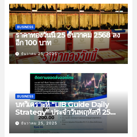
BUSINESS
ราคาทองวันนี้ 25 ธันวาคม 2568 ลง
อีก 100 บาท
ธันวาคม 25, 2025
BUSINESS
บทวิเคราะห์ “LIB Guide Daily
Strategy” ประจำวันพฤหัสที่ 25
ธันวาคม 2568 หัวข้อ “ติดตามยอด
ธันวาคม 25, 2025
ส่งออกไทย”