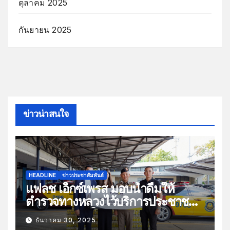
ตุลาคม 2025
กันยายน 2025
ข่าวน่าสนใจ
HEADLINE
ข่าวประชาสัมพันธ์
แฟลช เอ็กซ์เพรส มอบน้ำดื่มให้
ตำรวจทางหลวงไว้บริการประชาชน
ช่วงเทศกาลปีใหม่
ธันวาคม 30, 2025