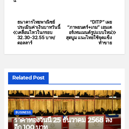
นี้
ธนาคารไทยพาณิชย์
“DITP” เผย
ประเมินค่าเงินบาทวันนี้
“ภาพยนตร์+เกม” เอนเต
เคลื่อนไหวในกรอบ
อร์เทนเมนต์รูปแบบใหม่
32.30-32.55 บาท/
สุดบูม แนะไทยใช้จุดแข็ง
ดอลลาร์
ทำขาย
Related Post
BUSINESS
ราคาทองวันนี้ 25 ธันวาคม 2568 ลง
อีก 100 บาท