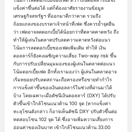
โน้มการลดดอกเบี้ยของเฟด ทว่า เงินดอลลาร์แม้จะ
แข็งค่าขึ้นต่อได้ แต่ก็ต้องอาศัยรายงานข้อมูล
เศรษฐกิจสหรัฐฯ ที่ออกมาดีกว่าคาด รวมถึง
ถ้อยแถลงของบรรดาเจ้าหน้าที่เฟด ซึ่งควรย้ำจุดยืน
ว่า เฟดอาจลดดอกเบี้ยได้น้อยกว่าที่ตลาดคาดหวัง ถึง
ทำให้ผู้เล่นในตลาดปรับลดความคาดหวังต่อแนว
โน้มการลดดอกเบี้ยของเฟดเพิ่มเติม ทำให้ เงิน
ดอลลาร์ก็ยังคงเผชิญความเสี่ยง Two-way risk ขึ้น
กับการปรับเปลี่ยนมุมมองของผู้เล่นในตลาดต่อแนว
โน้มดอกเบี้ยเฟด อีกทั้งเรามองว่า ผู้เล่นในตลาดอาจ
เริ่มทยอยปรับลดสถานะถือครองหรือขายทำกำไร
การแข็งค่าขึ้นของเงินดอลลาร์ในช่วงที่ผ่านมาได้
บ้าง โดยเฉพาะเมื่อดัชนีเงินดอลลาร์ (DXY) ได้ปรับ
ตัวขึ้นเข้าใกล้โซนแนวต้าน 100 จุด (หากแข็งค่า
ทะลุโซนดังกล่าว ก็อาจเห็นดัชนี DXY ปรับตัวขึ้นต่อ
ทดสอบโซน 102 จุด ได้ ซึ่งอาจเพิ่มความเสี่ยงการ
อ่อนค่าของเงินบาท เข้าใกล้โซนแนวต้าน 33.00