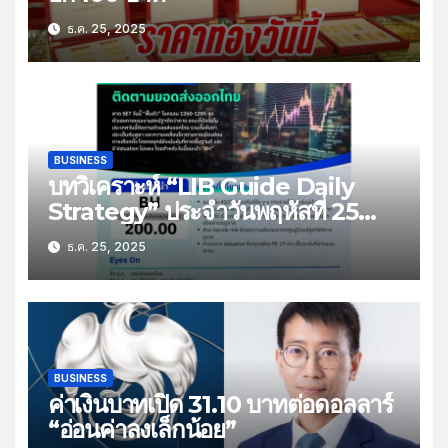
ธ.ค. 25, 2025
BUSINESS
บทวิเคราะห์ “LIB Guide Daily
Strategy” ประจำวันพฤหัสที่ 25
ธันวาคม 2568 หัวข้อ “ติดตามยอด
ธ.ค. 25, 2025
ส่งออกไทย”
BUSINESS
ค่าเงินบาทเปิด 31.10 บาทต่อดอลลาร์
“อ่อนค่าลงเล็กน้อย”