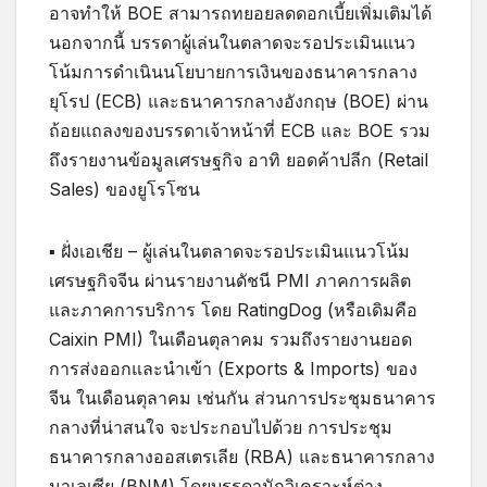
อาจทำให้ BOE สามารถทยอยลดดอกเบี้ยเพิ่มเติมได้
นอกจากนี้ บรรดาผู้เล่นในตลาดจะรอประเมินแนว
โน้มการดำเนินนโยบายการเงินของธนาคารกลาง
ยุโรป (ECB) และธนาคารกลางอังกฤษ (BOE) ผ่าน
ถ้อยแถลงของบรรดาเจ้าหน้าที่ ECB และ BOE รวม
ถึงรายงานข้อมูลเศรษฐกิจ อาทิ ยอดค้าปลีก (Retail
Sales) ของยูโรโซน
▪ ฝั่งเอเชีย – ผู้เล่นในตลาดจะรอประเมินแนวโน้ม
เศรษฐกิจจีน ผ่านรายงานดัชนี PMI ภาคการผลิต
และภาคการบริการ โดย RatingDog (หรือเดิมคือ
Caixin PMI) ในเดือนตุลาคม รวมถึงรายงานยอด
การส่งออกและนำเข้า (Exports & Imports) ของ
จีน ในเดือนตุลาคม เช่นกัน ส่วนการประชุมธนาคาร
กลางที่น่าสนใจ จะประกอบไปด้วย การประชุม
ธนาคารกลางออสเตรเลีย (RBA) และธนาคารกลาง
มาเลเซีย (BNM) โดยบรรดานักวิเคราะห์ต่าง