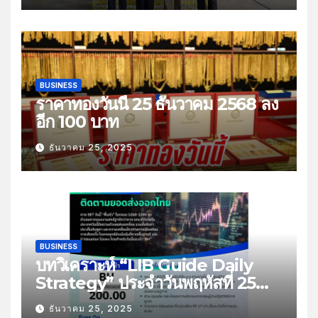
BUSINESS
ราคาทองวันนี้ 25 ธันวาคม 2568 ลง
อีก 100 บาท
ธันวาคม 25, 2025
BUSINESS
บทวิเคราะห์ “LIB Guide Daily
Strategy” ประจำวันพฤหัสที่ 25
ธันวาคม 2568 หัวข้อ “ติดตามยอด
ธันวาคม 25, 2025