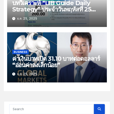
บทวิเคราะห์ “LIB Guide Daily
Strategy” ประจำวันพฤหัสที่ 25
ธันวาคม 2568 หัวข้อ “ติดตามยอด
ธ.ค. 25, 2025
ส่งออกไทย”
BUSINESS
ค่าเงินบาทเปิด 31.10 บาทต่อดอลลาร์
“อ่อนค่าลงเล็กน้อย”
ธ.ค. 25, 2025