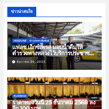
ข่าวน่าสนใจ
HEADLINE
ข่าวประชาสัมพันธ์
แฟลช เอ็กซ์เพรส มอบน้ำดื่มให้
ตำรวจทางหลวงไว้บริการประชาชน
ช่วงเทศกาลปีใหม่
ธันวาคม 30, 2025
BUSINESS
ราคาทองวันนี้ 25 ธันวาคม 2568 ลง
อีก 100 บาท