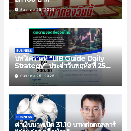
ธันวาคม 25, 2025
BUSINESS
บทวิเคราะห์ “LIB Guide Daily
Strategy” ประจำวันพฤหัสที่ 25
ธันวาคม 2568 หัวข้อ “ติดตามยอด
ธันวาคม 25, 2025
ส่งออกไทย”
BUSINESS
ค่าเงินบาทเปิด 31.10 บาทต่อดอลลาร์