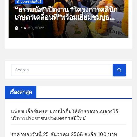
ข่าวประชาสัมพันธ์
“ธรรมนัส”เปิดงาน “โครงการคลินิก
เกษตรเคลื่อนที่”พร้อมเยี่ยมชมบูธ
กฟก.
ธ.ค. 23, 2025
เรื่องล่าสุด
แฟลช เอ็กซ์เพรส มอบน้ำดื่มให้ตำรวจทางหลวงไว้
บริการประชาชนช่วงเทศกาลปีใหม่
ราคาทองวันนี้ 25 ธันวาคม 2568 ลงอีก 100 บาท