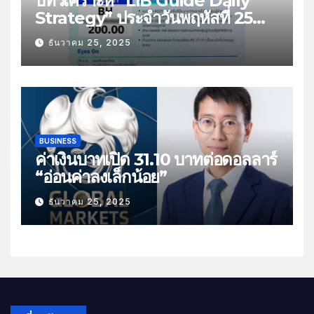
บทวิเคราะห์ “LIB Guide Daily
Strategy” ประจำวันพฤหัสที่ 25
ธันวาคม 2568 หัวข้อ “ติดตามยอด
ธันวาคม 25, 2025
ส่งออกไทย”
BUSINESS
ค่าเงินบาทเปิด 31.10 บาทต่อดอลลาร์
“อ่อนค่าลงเล็กน้อย”
ธันวาคม 25, 2025