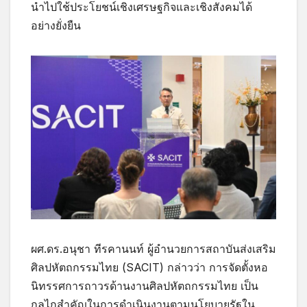
นำไปใช้ประโยชน์เชิงเศรษฐกิจและเชิงสังคมได้
อย่างยั่งยืน
ผศ.ดร.อนุชา ทีรคานนท์ ผู้อำนวยการสถาบันส่งเสริม
ศิลปหัตถกรรมไทย (SACIT) กล่าวว่า การจัดตั้งหอ
นิทรรศการถาวรด้านงานศิลปหัตถกรรมไทย เป็น
กลไกสำคัญในการดำเนินงานตามนโยบายรัฐใน