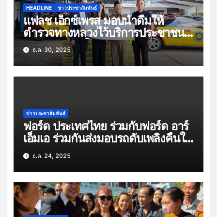
HEADLINE
ข่าวประชาสัมพันธ์
แฟลช เอ็กซ์เพรส มอบน้ำดื่มให้
ตำรวจทางหลวงไว้บริการประชาชน
ช่วงเทศกาลปีใหม่
ธ.ค. 30, 2025
ข่าวประชาสัมพันธ์
ฟอร์ด ประเทศไทย ร่วมกับฟอร์ด อาร์
เอ็มเอ ร่วมกันส่งมอบรถดับเพลิงคืนให้
แก่ผู้แทนชุมชนคลองเตย ภายหลังการ
ธ.ค. 24, 2025
สนับสนุนซ่อมบำรุงและดูแลด้าน
เซอร์วิสให้กับรถดับเพลิงของชุมชน
คลองเตย