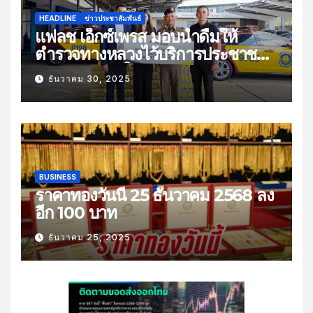
HEADLINE
ข่าวประชาสัมพันธ์
แฟลช เอ็กซ์เพรส มอบน้ำดื่มให้
ตำรวจทางหลวงไว้บริการประชาชน
ช่วงเทศกาลปีใหม่
ธันวาคม 30, 2025
BUSINESS
ราคาทองวันนี้ 25 ธันวาคม 2568 ลง
อีก 100 บาท
ธันวาคม 25, 2025