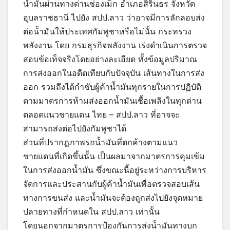
น้ำมันผ่านทางด่านช่องเม็ก อำเภอสิรินธร จังหวัด
อุบลราชธานี ไปยัง สปป.ลาว ว่าอาจมีการลักลอบส่ง
ต่อน้ำมันให้ประเทศกัมพูชาหรือไม่นั้น กระทรวง
พลังงาน โดย กรมธุรกิจพลังงาน เร่งดำเนินการตรวจ
สอบข้อเท็จจริงโดยอย่างละเอียด ทั้งข้อมูลปริมาณ
การส่งออกในอดีตเทียบกับปัจจุบัน เส้นทางในการส่ง
ออก รวมถึงได้กำชับผู้ค้าน้ำมันทุกรายในการปฏิบัติ
ตามมาตรการห้ามส่งออกน้ำมันเชื้อเพลิงในทุกด่าน
ตลอดแนวชายแดน ไทย – สปป.ลาว ที่อาจจะ
สามารถส่งต่อไปยังกัมพูชาได้
ส่วนที่ปรากฎภาพรถน้ำมันที่ตกค้างตามแนว
ชายแดนที่เกิดขึ้นนั้น เป็นผลมาจากมาตรการคุมเข้ม
ในการส่งออกน้ำมัน ซึ่งขณะนี้อยู่ระหว่างการบริหาร
จัดการและประสานกับผู้ค้าน้ำมันเพื่อตรวจสอบเส้น
ทางการขนส่ง และน้ำมันจะต้องถูกส่งไปยังจุดหมาย
ปลายทางที่กำหนดใน สปป.ลาว เท่านั้น
โดยนอกจากมาตรการป้องกันการส่งน้ำมันทางบก