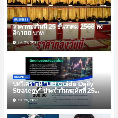
BUSINESS
ราคาทองวันนี้ 25 ธันวาคม 2568 ลง
อีก 100 บาท
ธ.ค. 25, 2025
BUSINESS
บทวิเคราะห์ “LIB Guide Daily
Strategy” ประจำวันพฤหัสที่ 25
ธันวาคม 2568 หัวข้อ “ติดตามยอด
ธ.ค. 25, 2025
ส่งออกไทย”