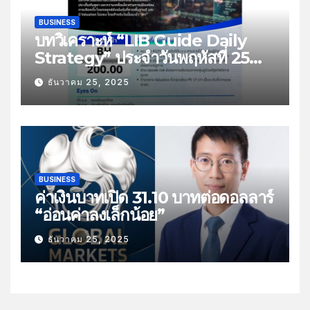
BUSINESS
บทวิเคราะห์ “LIB Guide Daily
Strategy” ประจำวันพฤหัสที่ 25
ธันวาคม 2568 หัวข้อ “ติดตามยอด
ธันวาคม 25, 2025
ส่งออกไทย”
BUSINESS
ค่าเงินบาทเปิด 31.10 บาทต่อดอลลาร์
“อ่อนค่าลงเล็กน้อย”
ธันวาคม 25, 2025