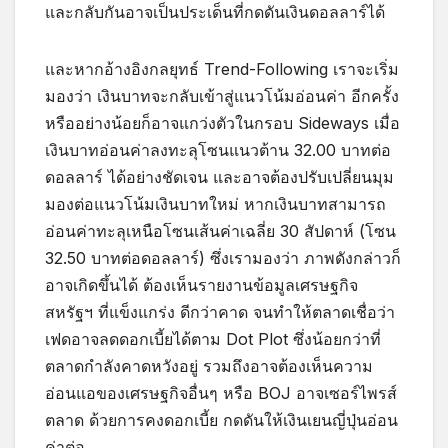
และกลับกันอาจเป็นประเด็นที่กดดันเงินดอลลาร์ได้
และหากอ้างอิงกลยุทธ์ Trend-Following เราจะเริ่ม
มองว่า เงินบาทจะกลับเข้าสู่แนวโน้มอ่อนค่า อีกครั้ง
หรืออย่างน้อยก็อาจแกว่งตัวในกรอบ Sideways เมื่อ
เงินบาทอ่อนค่าลงทะลุโซนแนวต้าน 32.00 บาทต่อ
ดอลลาร์ ได้อย่างชัดเจน และอาจต้องปรับเปลี่ยนมุม
มองต่อแนวโน้มเงินบาทใหม่ หากเงินบาทสามารถ
อ่อนค่าทะลุเหนือโซนเส้นค่าเฉลี่ย 30 สัปดาห์ (โซน
32.50 บาทต่อดอลลาร์) ซึ่งเรามองว่า ภาพดังกล่าวก็
อาจเกิดขึ้นได้ ต้องเห็นรายงานข้อมูลเศรษฐกิจ
สหรัฐฯ ที่แข็งแกร่ง ดีกว่าคาด จนทำให้ตลาดเชื่อว่า
เฟดอาจลดดอกเบี้ยได้ตาม Dot Plot ซึ่งน้อยกว่าที่
ตลาดกำลังคาดหวังอยู่ รวมถึงอาจต้องเห็นความ
อ่อนแอของเศรษฐกิจอื่นๆ หรือ BOJ อาจเซอร์ไพรส์
ตลาด ด้วยการคงดอกเบี้ย กดดันให้เงินเยนญี่ปุ่นอ่อน
ค่าต่อ