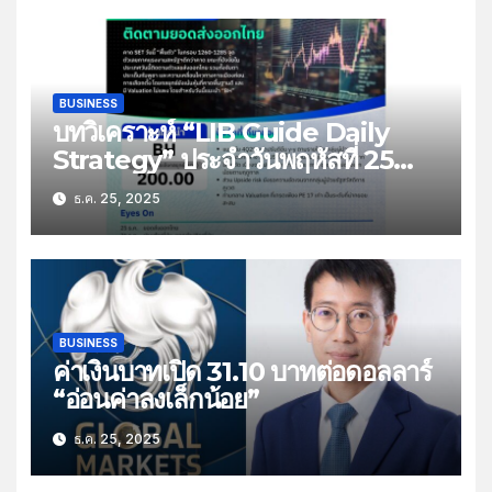
BUSINESS
บทวิเคราะห์ “LIB Guide Daily
Strategy” ประจำวันพฤหัสที่ 25
ธันวาคม 2568 หัวข้อ “ติดตามยอด
ธ.ค. 25, 2025
ส่งออกไทย”
BUSINESS
ค่าเงินบาทเปิด 31.10 บาทต่อดอลลาร์
“อ่อนค่าลงเล็กน้อย”
ธ.ค. 25, 2025