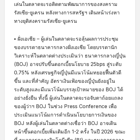
เล่นในตลาดจะรอติดตามพัฒนาการของสงคราม
รัสเซีย-ยูเครน หลังทางการสหรัฐฯ เดินหน้าเร่งหา
ทางยุติสงครามรัสเซีย-ยูเครน
▪ ฝั่งเอเชีย – ผู้เล่นในตลาดจะรอลุ้นผลการประชุม
ของบรรดาธนาคารกลางฝั่งเอเชีย โดยบรรดานัก
วิเคราะห์ในตลาดต่างประเมินว่า ธนาคารกลางญี่ปุ่น
(BOJ) อาจปรับขึ้นดอกเบี้ยนโยบาย 25bps สู่ระดับ
0.75% หลังเศรษฐกิจญี่ปุ่นมีแนวโน้มทยอยฟื้นตัวดี
ขึ้น และที่สำคัญ อัตราเงินเฟ้อของญี่ปุ่นยังอยู่ใน
ระดับสูงและมีแนวโน้มบรรลุเป้าหมายของ BOJ ได้
อย่างยั่งยืน ทั้งนี้ ผู้เล่นในตลาดจะรอจับตาถ้อยแถลง
ของผู้ว่าฯ BOJ ในช่วง Press Conference เพื่อ
ประเมินแนวโน้มการดำเนินนโยบายการเงินของ
BOJ หลังผู้เล่นในตลาดต่างเชื่อว่า BOJ อาจเดิน
หน้าขึ้นดอกเบี้ยเพิ่มเติมอีก 1-2 ครั้ง ในปี 2026 ขณะ