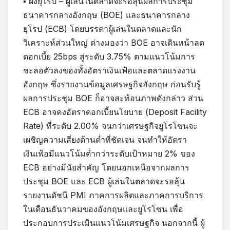
▪ ฝั่งยุโรป – ผู้เล่นในตลาดจะรอลุ้นผลการประชุม
ธนาคารกลางอังกฤษ (BOE) และธนาคารกลาง
ยุโรป (ECB) โดยบรรดาผู้เล่นในตลาดและนัก
วิเคราะห์ส่วนใหญ่ ต่างมองว่า BOE อาจเดินหน้าลด
ดอกเบี้ย 25bps สู่ระดับ 3.75% ตามแนวโน้มการ
ชะลอตัวลงของทั้งอัตราเงินเฟ้อและตลาดแรงงาน
อังกฤษ ซึ่งรายงานข้อมูลเศรษฐกิจอังกฤษ ก่อนรับรู้
ผลการประชุม BOE ก็อาจสะท้อนภาพดังกล่าว ส่วน
ECB อาจคงอัตราดอกเบี้ยนโยบาย (Deposit Facility
Rate) ที่ระดับ 2.00% จนกว่าเศรษฐกิจยูโรโซนจะ
เผชิญความเสี่ยงด้านต่ำที่ชัดเจน จนทำให้อัตรา
เงินเฟ้อมีแนวโน้มต่ำกว่าระดับเป้าหมาย 2% ของ
ECB อย่างมีนัยสำคัญ โดยนอกเหนือจากผลการ
ประชุม BOE และ ECB ผู้เล่นในตลาดจะรอลุ้น
รายงานดัชนี PMI ภาคการผลิตและภาคการบริการ
ในเดือนธันวาคมของอังกฤษและยูโรโซน เพื่อ
ประกอบการประเมินแนวโน้มเศรษฐกิจ นอกจากนี้ ผู้