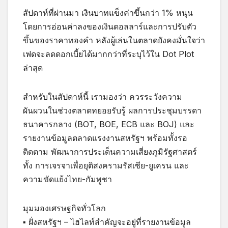
สัปดาห์ที่ผ่านมา เงินบาทแข็งค่าขึ้นกว่า 1% หนุน
โดยการอ่อนค่าลงของเงินดอลลาร์และการปรับตัว
ขึ้นของราคาทองคำ หลังผู้เล่นในตลาดยังคงมั่นใจว่า
เฟดจะลดดอกเบี้ยได้มากกว่าที่ระบุไว้ใน Dot Plot
ล่าสุด
สำหรับในสัปดาห์นี้ เรามองว่า ควรระวังความ
ผันผวนในช่วงตลาดทยอยรับรู้ ผลการประชุมบรรดา
ธนาคารกลาง (BOT, BOE, ECB และ BOJ) และ
รายงานข้อมูลตลาดแรงงานสหรัฐฯ พร้อมทั้งรอ
ติดตาม พัฒนาการประเด็นความเสี่ยงภูมิรัฐศาสตร์
ทั้ง การเจรจาเพื่อยุติสงครามรัสเซีย-ยูเครน และ
ความขัดแย้งไทย-กัมพูชา
มุมมองเศรษฐกิจทั่วโลก
▪ ฝั่งสหรัฐฯ – ไฮไลท์สำคัญจะอยู่ที่รายงานข้อมูล