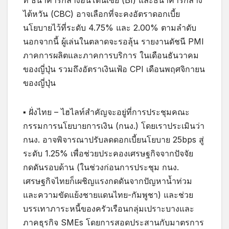
ที่ ธนาคารกลางอินโดนีเซีย (BI) และธนาคารกลาง
ไต้หวัน (CBC) อาจเลือกที่จะคงอัตราดอกเบี้ย
นโยบายไว้ที่ระดับ 4.75% และ 2.00% ตามลำดับ
นอกจากนี้ ผู้เล่นในตลาดจะรอลุ้น รายงานดัชนี PMI
ภาคการผลิตและภาคการบริการ ในเดือนธันวาคม
ของญี่ปุ่น รวมถึงอัตราเงินเฟ้อ CPI เดือนพฤศจิกายน
ของญี่ปุ่น
▪ ฝั่งไทย – ไฮไลท์สำคัญจะอยู่ที่การประชุมคณะ
กรรมการนโยบายการเงิน (กนง.) โดยเราประเมินว่า
กนง. อาจพิจารณาปรับลดดอกเบี้ยนโยบาย 25bps สู่
ระดับ 1.25% เพื่อช่วยประคองเศรษฐกิจจากปัจจัย
กดดันรอบด้าน (ในช่วงก่อนการประชุม กนง.
เศรษฐกิจไทยก็เผชิญแรงกดดันจากปัญหาน้ำท่วม
และความขัดแย้งชายแดนไทย-กัมพูชา) และช่วย
บรรเทาภาระหนี้ของครัวเรือนกลุ่มเปราะบางและ
ภาคธุรกิจ SMEs โดยการสอดประสานกับมาตรการ