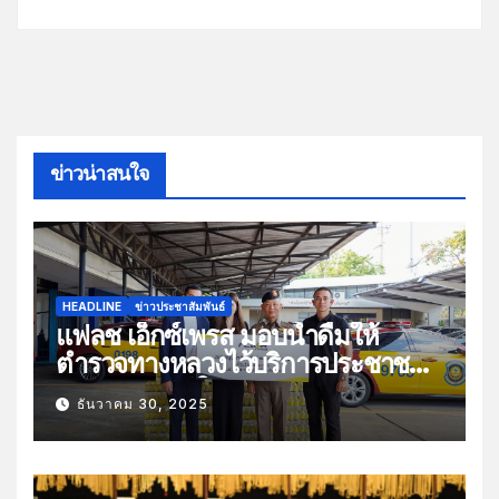
ข่าวน่าสนใจ
HEADLINE
ข่าวประชาสัมพันธ์
แฟลช เอ็กซ์เพรส มอบน้ำดื่มให้
ตำรวจทางหลวงไว้บริการประชาชน
ช่วงเทศกาลปีใหม่
ธันวาคม 30, 2025