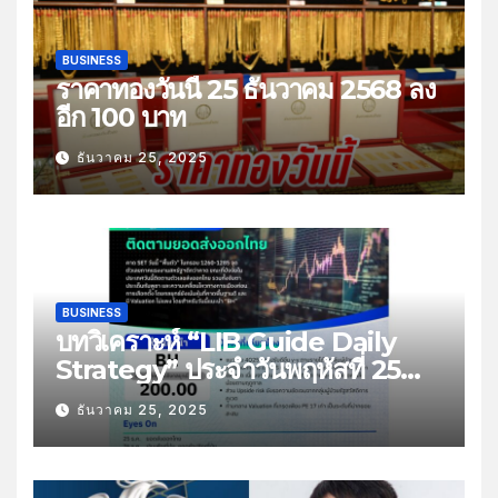
BUSINESS
ราคาทองวันนี้ 25 ธันวาคม 2568 ลง
อีก 100 บาท
ธันวาคม 25, 2025
BUSINESS
บทวิเคราะห์ “LIB Guide Daily
Strategy” ประจำวันพฤหัสที่ 25
ธันวาคม 2568 หัวข้อ “ติดตามยอด
ธันวาคม 25, 2025
ส่งออกไทย”