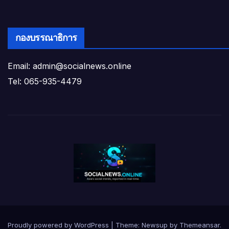
กองบรรณาธิการ
Email: admin@socialnews.online
Tel: 065-935-4479
Proudly powered by WordPress
|
Theme:
Newsup
by
Themeansar
.