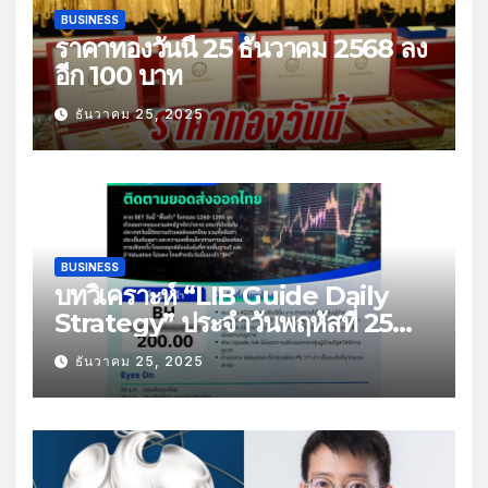
BUSINESS
ราคาทองวันนี้ 25 ธันวาคม 2568 ลง
อีก 100 บาท
ธันวาคม 25, 2025
BUSINESS
บทวิเคราะห์ “LIB Guide Daily
Strategy” ประจำวันพฤหัสที่ 25
ธันวาคม 2568 หัวข้อ “ติดตามยอด
ธันวาคม 25, 2025
ส่งออกไทย”