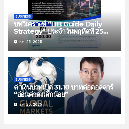
BUSINESS
บทวิเคราะห์ “LIB Guide Daily
Strategy” ประจำวันพฤหัสที่ 25
ธันวาคม 2568 หัวข้อ “ติดตามยอด
ธ.ค. 25, 2025
ส่งออกไทย”
BUSINESS
ค่าเงินบาทเปิด 31.10 บาทต่อดอลลาร์
“อ่อนค่าลงเล็กน้อย”
ธ.ค. 25, 2025