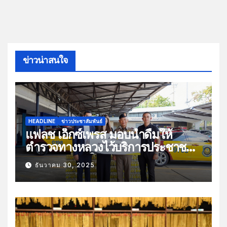
ข่าวน่าสนใจ
HEADLINE
ข่าวประชาสัมพันธ์
แฟลช เอ็กซ์เพรส มอบน้ำดื่มให้
ตำรวจทางหลวงไว้บริการประชาชน
ช่วงเทศกาลปีใหม่
ธันวาคม 30, 2025