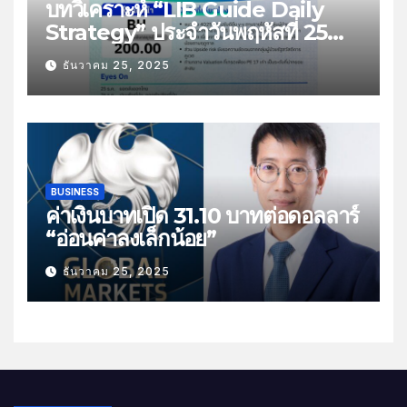
บทวิเคราะห์ “LIB Guide Daily
Strategy” ประจำวันพฤหัสที่ 25
ธันวาคม 2568 หัวข้อ “ติดตามยอด
ธันวาคม 25, 2025
ส่งออกไทย”
BUSINESS
ค่าเงินบาทเปิด 31.10 บาทต่อดอลลาร์
“อ่อนค่าลงเล็กน้อย”
ธันวาคม 25, 2025