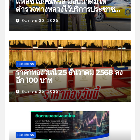
แฟลช เอ็กซ์เพรส มอบน้ำดื่มให้
ตำรวจทางหลวงไว้บริการประชาชน
ช่วงเทศกาลปีใหม่
ธันวาคม 30, 2025
BUSINESS
ราคาทองวันนี้ 25 ธันวาคม 2568 ลง
อีก 100 บาท
ธันวาคม 25, 2025
BUSINESS