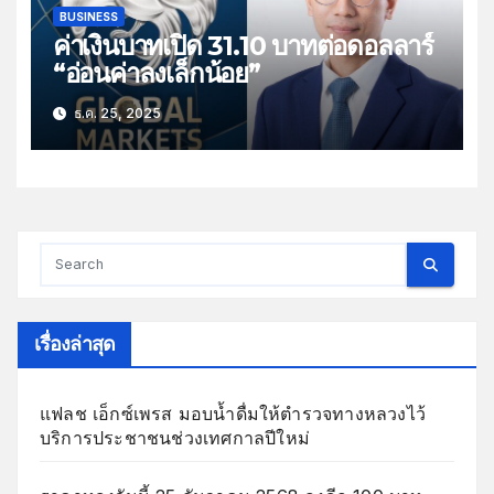
BUSINESS
ค่าเงินบาทเปิด 31.10 บาทต่อดอลลาร์
“อ่อนค่าลงเล็กน้อย”
ธ.ค. 25, 2025
เรื่องล่าสุด
แฟลช เอ็กซ์เพรส มอบน้ำดื่มให้ตำรวจทางหลวงไว้
บริการประชาชนช่วงเทศกาลปีใหม่