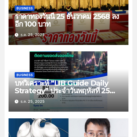
BUSINESS
ราคาทองวันนี้ 25 ธันวาคม 2568 ลง
อีก 100 บาท
ธ.ค. 25, 2025
BUSINESS
บทวิเคราะห์ “LIB Guide Daily
Strategy” ประจำวันพฤหัสที่ 25
ธันวาคม 2568 หัวข้อ “ติดตามยอด
ธ.ค. 25, 2025
ส่งออกไทย”