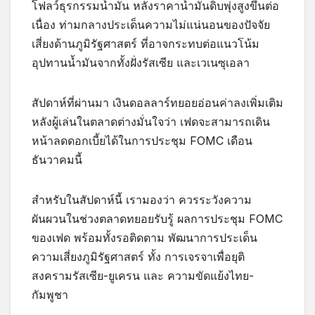
โฟลว์ธุรกรรมน้ำมัน หลังราคาน้ำมันดิบพุ่งสูงขึ้นต่อ
เนื่อง ท่ามกลางประเด็นความไม่แน่นอนของปัจจัย
เสี่ยงด้านภูมิรัฐศาสตร์ ที่อาจกระทบต่อแนวโน้ม
อุปทานน้ำมันจากทั้งฝั่งรัสเซีย และเวเนซุเอลา
สัปดาห์ที่ผ่านมา เงินดอลลาร์ทยอยอ่อนค่าลงเพิ่มเติม
หลังผู้เล่นในตลาดต่างมั่นใจว่า เฟดจะสามารถเดิน
หน้าลดดอกเบี้ยได้ในการประชุม FOMC เดือน
ธันวาคมนี้
สำหรับในสัปดาห์นี้ เรามองว่า ควรระวังความ
ผันผวนในช่วงตลาดทยอยรับรู้ ผลการประชุม FOMC
ของเฟด พร้อมทั้งรอติดตาม พัฒนาการประเด็น
ความเสี่ยงภูมิรัฐศาสตร์ ทั้ง การเจรจาเพื่อยุติ
สงครามรัสเซีย-ยูเครน และ ความขัดแย้งไทย-
กัมพูชา