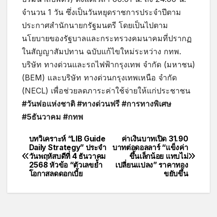
จำนวน 1 วัน ซึ่งเป็นวันหยุดราชการประจำปีตาม
ประกาศสำนักนายกรัฐมนตรี โดยเป็นไปตาม
นโยบายของรัฐบาลและกระทรวงคมนาคมที่ปรากฏ
ในสัญญาสัมปทาน ฉบับแก้ไขใหม่ระหว่าง กทพ.
บริษัท ทางด่วนและรถไฟฟ้ากรุงเทพ จำกัด (มหาชน)
(BEM) และบริษัท ทางด่วนกรุงเทพเหนือ จำกัด
(NECL) เพื่อช่วยลดภาระค่าใช้จ่ายให้แก่ประชาชน
#วันพ่อแห่งชาติ #ทางด่วนฟรี #การทางพิเศษ
#5ธันวาคม #กทพ
บทวิเคราะห์ “LIB Guide
ค่าเงินบาทเปิด 31.90
Daily Strategy” ประจำ
บาทต่อดอลลาร์ “แข็งค่า
วันพฤหัสบดีที่ 4 ธันวาคม
ขึ้นเล็กน้อย แทบไม่
2568 หัวข้อ “ตัวเลขย้ำ
เปลี่ยนแปลง” ราคาทอง
โอกาสลดดอกเบี้ย
ขยับขึ้น