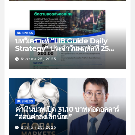
BUSINESS
บทวิเคราะห์ “LIB Guide Daily
Strategy” ประจำวันพฤหัสที่ 25
ธันวาคม 2568 หัวข้อ “ติดตามยอด
ธันวาคม 25, 2025
ส่งออกไทย”
BUSINESS
ค่าเงินบาทเปิด 31.10 บาทต่อดอลลาร์
“อ่อนค่าลงเล็กน้อย”
ธันวาคม 25, 2025