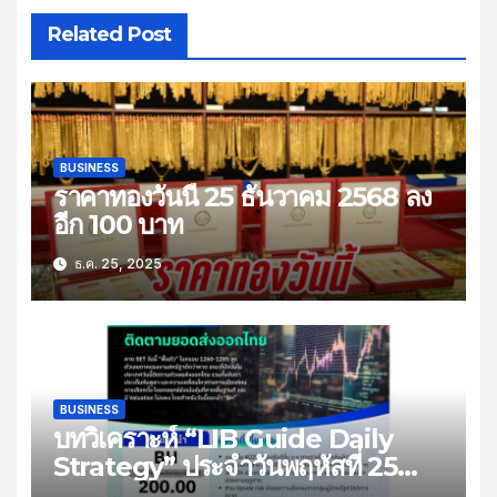
Related Post
BUSINESS
ราคาทองวันนี้ 25 ธันวาคม 2568 ลง
อีก 100 บาท
ธ.ค. 25, 2025
BUSINESS
บทวิเคราะห์ “LIB Guide Daily
Strategy” ประจำวันพฤหัสที่ 25
ธันวาคม 2568 หัวข้อ “ติดตามยอด