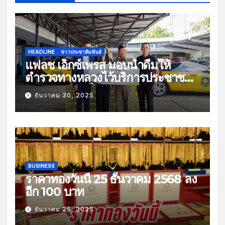
HEADLINE
ข่าวประชาสัมพันธ์
แฟลช เอ็กซ์เพรส มอบน้ำดื่มให้
ตำรวจทางหลวงไว้บริการประชาชน
ช่วงเทศกาลปีใหม่
ธันวาคม 30, 2025
BUSINESS
ราคาทองวันนี้ 25 ธันวาคม 2568 ลง
อีก 100 บาท
ธันวาคม 25, 2025