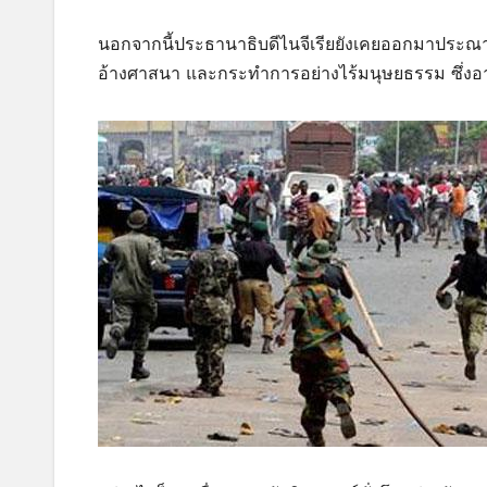
นอกจากนี้ประธานาธิบดีไนจีเรียยังเคยออกมาประณามก
อ้างศาสนา และกระทำการอย่างไร้มนุษยธรรม ซึ่ง