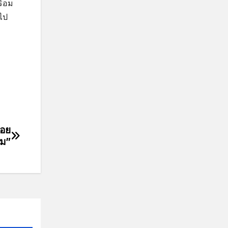
ร้อม
ไป
ลอย
อม”