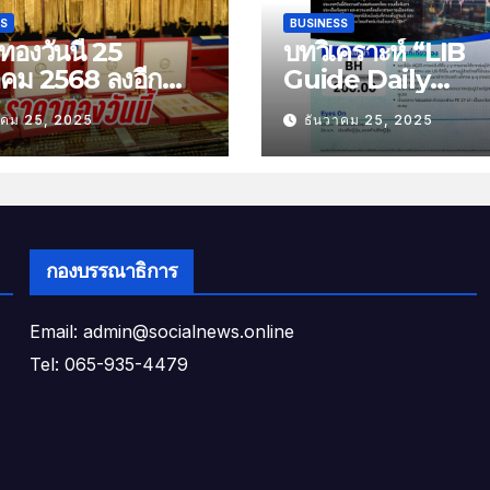
SS
BUSINESS
องวันนี้ 25
บทวิเคราะห์ “LIB
าคม 2568 ลงอีก
Guide Daily
บาท
Strategy” ประจำว
าคม 25, 2025
ธันวาคม 25, 2025
พฤหัสที่ 25 ธันวาค
2568 หัวข้อ “ติดต
ยอดส่งออกไทย”
กองบรรณาธิการ
Email: admin@socialnews.online
Tel: 065-935-4479