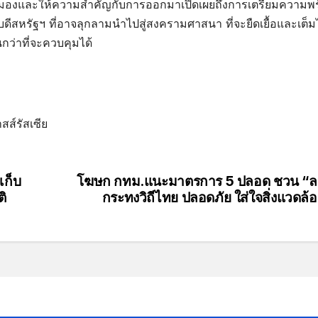
ับตามองและให้ความสำคัญกับการออกมาเปิดเผยถึงการเตรียมความพ
ีสหรัฐฯ ที่อาจลุกลามนำไปสู่สงครามศาสนา ที่จะยืดเยื้อและเต็ม
ว่าที่จะควบคุมได้
ส์รัสเซีย
เก็บ
โฆษก กทม.แนะมาตรการ 5 ปลอด ชวน “
ิ
กระทงวิถีไทย ปลอดภัย ใส่ใจสิ่งแวดล้