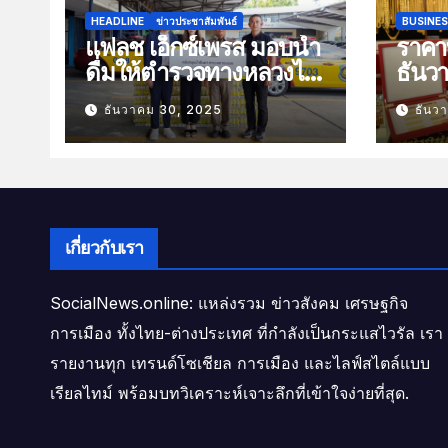
HEADLINE
ข่าวประชาสัมพันธ์
BUSINE
แฟลช เอ็กซ์เพรส มอบน้ำ
ราคาท
ดื่มให้ตำรวจทางหลวงไว้
ธันว
บริการประชาชนช่วง
100 
ธันวาคม 30, 2025
ธันว
เทศกาลปีใหม่
เกี่ยวกับเรา
SocialNews.online: แหล่งรวม ข่าวสังคม เศรษฐกิจ
การเมือง ทั้งไทย-ต่างประเทศ ที่กำลังเป็นกระแสไวรัล เรา
รายงานทุก เทรนด์โซเชียล การเมือง และไลฟ์สไตล์แบบ
เรียลไทม์ พร้อมบทวิเคราะห์เจาะลึกที่เข้าใจง่ายที่สุด.