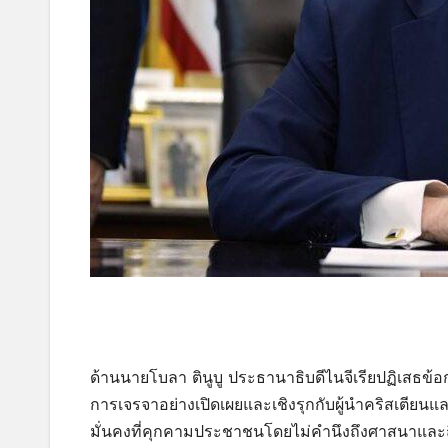
ด้านนายโบลา ตินูบู ประธานาธิบดีไนจีเรียปฏิเสธข้อ
การเจรจาอย่างเปิดเผยและเชิงรุกกับผู้นำคริสเต
มั่นคงที่คุกคามประชาชนโดยไม่คำนึงถึงศาสนาและถิ่น