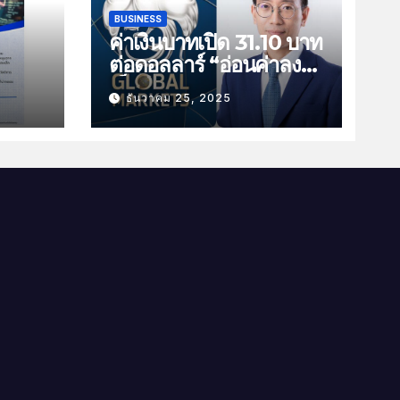
BUSINESS
ค่าเงินบาทเปิด 31.10 บาท
ต่อดอลลาร์ “อ่อนค่าลง
ัน
เล็กน้อย”
ธันวาคม 25, 2025
ม
าม