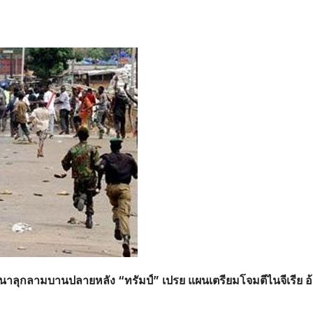
สนาลุกลามบานปลายหลัง “ทรัมป์” เปรย แผนเตรียมโจมตีไนจีเรีย อ