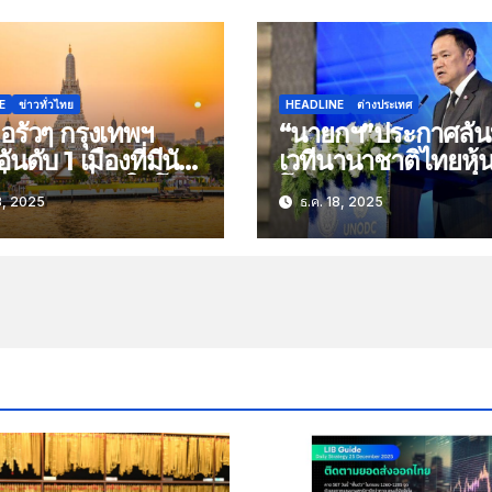
E
ข่าวทั่วไทย
HEADLINE
ต่างประเทศ
อรัวๆ กรุงเทพฯ
“นายกฯ”ประกาศลั่
นดับ 1 เมืองที่มีนัก
เวทีนานาชาติไทยหุ้
ที่ยวมากที่สุดในโลก
โลก แก้ปัญหา
8, 2025
ธ.ค. 18, 2025
68 กว่า 30.3 ล้าน
อาชญากรรมออนไลน
กัมพูชาไม่เข้าร่วมป