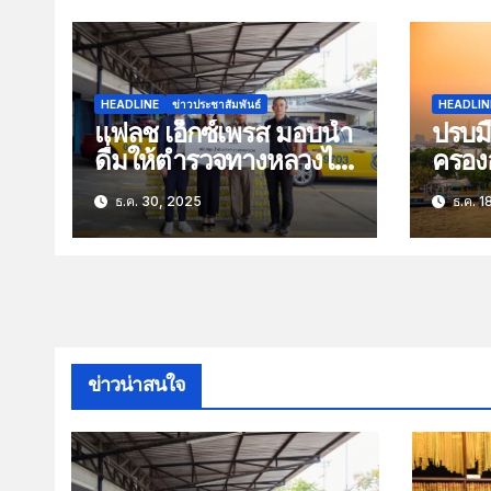
HEADLINE
ข่าวประชาสัมพันธ์
HEADLIN
แฟลช เอ็กซ์เพรส มอบน้ำ
ปรบมื
ดื่มให้ตำรวจทางหลวงไว้
ครองอั
บริการประชาชนช่วง
ท่องเ
ธ.ค. 30, 2025
ธ.ค. 1
เทศกาลปีใหม่
ปี 25
คน
ข่าวน่าสนใจ