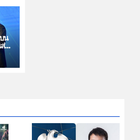
นบน
นส่วน
์
ระชุม