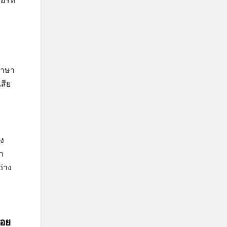
ร์ที่
ลภาษา
สีย
อง
า
ว่าง
ลอย