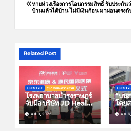
หายห่วงเรื่องการโอนกรรมสิทธิ์ รับประกันว่
บ้านแล้วได้บ้าน ไม่มีเงินก้อน มาผ่อนตรงก
Related Post
LIFESTYLE
สุขภาพและความงาม
LIFESTY
โรงพยาบาลบำรุงราษฎร์
“บขส.
จับมือ บริษัท JD Health
โดยส
ผู้นำด้านการแพทย์ดิจิทัล
อำนว
พ.ย. 9, 2025
พ.ย. 6
ของประเทศจีน ประกาศ
รองร
ความร่วมมือเชิงกลยุทธ์
ช่วง