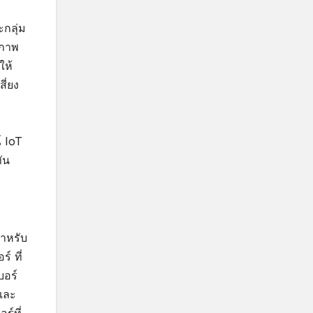
กลุ่ม
ขภาพ
ให้
ี่ยง
์ IoT
ทัน
สำหรับ
์ ที่
บอร์
าและ