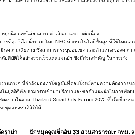
ity สามารถคาดการณ์ป้องกัน และลดความเสี่ยงจากภัยคุกคามไซเบอ
ต้องหยุดนิ่ง และไม่สามารถดำเนินงานอย่างต่อเนื่อง
อบ่อยที่สุดก็คือ น้ำท่วม โดย NEC นำเทคโนโลยีขั้นสูง ที่ใช้โมเด
ะเมินความเสียหาย ซึ่งสามารถระบุขอบเขต และตำแหน่งของความเ
ยพิบัติได้อย่างรวดเร็วและแม่นยำ ซึ่งมีส่วนสำคัญ ในการเร่ง
ี
น่วยงานต่างๆ ที่กำลังมองหาโซลูชั่นที่ตอบโจทย์ตามความต้องการข
มั่นคงในยุคดิจิทัล สามารถเข้ามาปรึกษาและขอคำแนะนำในการพัฒน
ัดแสดงภายในงาน Thailand Smart City Forum 2025 ซึ่งจัดขึ้นระห
ชุมแห่งชาติสิริกิติ์
้ดราม่า
ปักหมุดจุดเช็กอิน 33 สวนสาธารณะ กทม. 