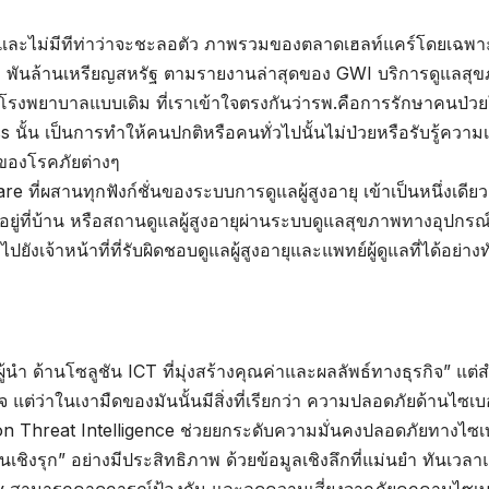
่อง และไม่มีทีท่าว่าจะชะลอตัว ภาพรวมของตลาดเฮลท์แคร์โดยเฉพาะ
1 พันล้านเหรียญสหรัฐ ตามรายงานล่าสุดของ GWI บริการดูแลสุ
ิจโรงพยาบาลแบบเดิม ที่เราเข้าใจตรงกันว่ารพ.คือการรักษาคนป่วย
s นั้น เป็นการทำให้คนปกติหรือคนทั่วไปนั้นไม่ป่วยหรือรับรู้ความเส
ของโรคภัยต่างๆ
ที่ผสานทุกฟังก์ชั่นของระบบการดูแลผู้สูงอายุ เข้าเป็นหนึ่งเดียว
อยู่ที่บ้าน หรือสถานดูแลผู้สูงอายุผ่านระบบดูแลสุขภาพทางอุปกรณ
ปยังเจ้าหน้าที่ที่รับผิดชอบดูแลผู้สูงอายุและแพทย์ผู้ดูแลที่ได้อย่าง
ผู้นำ ด้านโซลูชัน ICT ที่มุ่งสร้างคุณค่าและผลลัพธ์ทางธุรกิจ” แต่
 แต่ว่าในเงามืดของมันนั้นมีสิ่งที่เรียกว่า ความปลอดภัยด้านไซเบอร
ion Threat Intelligence ช่วยยกระดับความมั่นคงปลอดภัยทางไซเ
นเชิงรุก” อย่างมีประสิทธิภาพ ด้วยข้อมูลเชิงลึกที่แม่นยำ ทันเวล