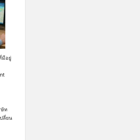
ีอยู่
nt
ิษัท
ปลี่ยน