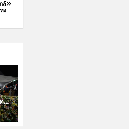
กล้
ะทง
ัด
บ