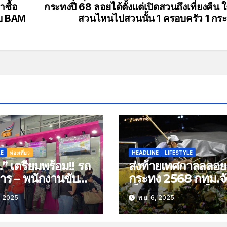
าซื้อ
กระทงปี 68 ลอยได้ตั้งแต่เปิดสวนถึงเที่ยงคืน ใ
ับ BAM
สวนไหนไปสวนนั้น 1 ครอบครัว 1 กร
LE
ท่องเที่ยว
HEADLINE
LIFESTYLE
” เตรียมพร้อม!! รถ
ส่งท้ายเทศกาลลลอย
าร – พนักงานขับรถ
กระทง 2568 กทม.จ
ยความสะดวก
เก็บยอด3.2แสนใบพ
, 2025
พ.ย. 6, 2025
ับประชาชนเดินทาง
สวนใหญ่ใช้วัสดุ
ฤดูหนาวปลอดภัยทุก
ธรรมชาติ