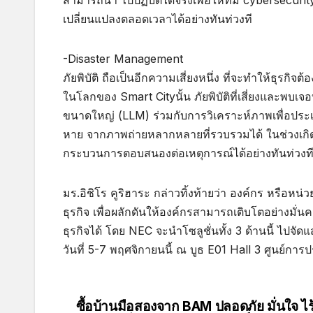
สามารถนำ ไปปฏิบัติได้จริงเพื่อให้ทีม cybersecur
เปลี่ยนแปลงตลอดเวลาได้อย่างทันท่วงที
-Disaster Management
ภัยพิบัติ ถือเป็นอีกความเสี่ยงหนึ่ง ที่จะทำให้ธุรกิจ
ในโลกของ Smart Cityนั้น ภัยพิบัติที่เสี่ยงและพบเจ
ขนาดใหญ่ (LLM) ร่วมกับการวิเคราะห์ภาพเพื่อปร
หาย จากภาพถ่ายหลากหลายที่รวบรวมได้ ในช่วงเกิดภั
กระบวนการตอบสนองต่อเหตุการณ์ได้อย่างทันท่วงท
มร.อิชิโร คูริฮาระ กล่าวทิ้งท้ายว่า องค์กร หรือห
ธุรกิจ เพื่อผลักดันให้องค์กรสามารถเติบโตอย่าง
ธุรกิจได้ โดย NEC จะนำโซลูชั่นทั้ง 3 ด้านนี้ ไปจ
วันที่ 5-7 พฤศจิกายนนี้ ณ บูธ E01 Hall 3 ศูนย์การประ
ซื้อบ้านมือสองจาก BAM ปลอดภัย มั่นใจ ไร