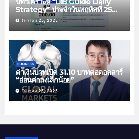
บทวิเคราะห์ “LIB Guide Daily
Strategy” ประจำวันพฤหัสที่ 25
ธันวาคม 2568 หัวข้อ “ติดตามยอด
ธันวาคม 25, 2025
ส่งออกไทย”
BUSINESS
ค่าเงินบาทเปิด 31.10 บาทต่อดอลลาร์
“อ่อนค่าลงเล็กน้อย”
ธันวาคม 25, 2025