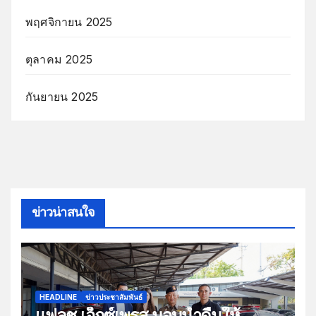
พฤศจิกายน 2025
ตุลาคม 2025
กันยายน 2025
ข่าวน่าสนใจ
HEADLINE
ข่าวประชาสัมพันธ์
แฟลช เอ็กซ์เพรส มอบน้ำดื่มให้