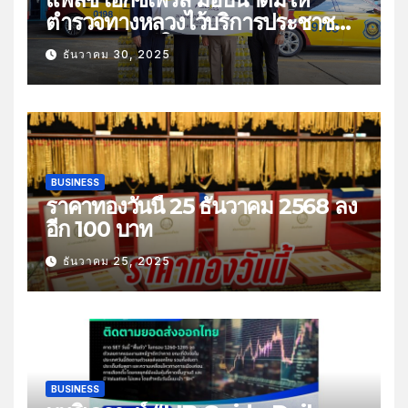
ตำรวจทางหลวงไว้บริการประชาชน
ช่วงเทศกาลปีใหม่
ธันวาคม 30, 2025
BUSINESS
ราคาทองวันนี้ 25 ธันวาคม 2568 ลง
อีก 100 บาท
ธันวาคม 25, 2025
BUSINESS