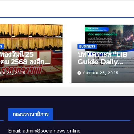
SS
BUSINESS
องวันนี้ 25
บทวิเคราะห์ “LIB
าคม 2568 ลงอีก
Guide Daily
บาท
Strategy” ประจำว
าคม 25, 2025
ธันวาคม 25, 2025
พฤหัสที่ 25 ธันวาค
2568 หัวข้อ “ติดต
ยอดส่งออกไทย”
กองบรรณาธิการ
Email: admin@socialnews.online