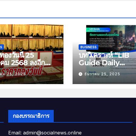
SS
BUSINESS
องวันนี้ 25
บทวิเคราะห์ “LIB
าคม 2568 ลงอีก
Guide Daily
บาท
Strategy” ประจำว
าคม 25, 2025
ธันวาคม 25, 2025
พฤหัสที่ 25 ธันวาค
2568 หัวข้อ “ติดต
ยอดส่งออกไทย”
กองบรรณาธิการ
Email: admin@socialnews.online