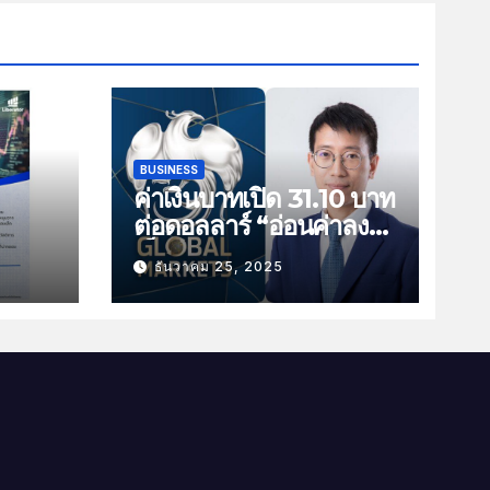
BUSINESS
ค่าเงินบาทเปิด 31.10 บาท
ต่อดอลลาร์ “อ่อนค่าลง
ัน
เล็กน้อย”
ธันวาคม 25, 2025
ม
าม