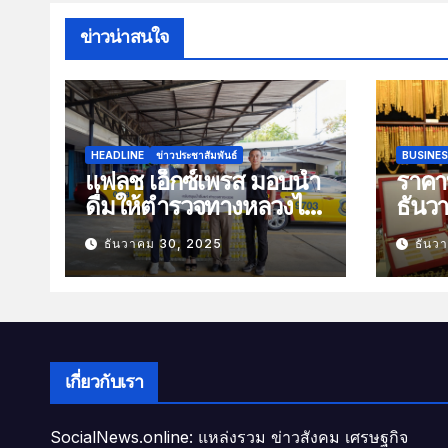
ข่าวน่าสนใจ
HEADLINE
ข่าวประชาสัมพันธ์
BUSINE
แฟลช เอ็กซ์เพรส มอบน้ำ
ราคาท
ดื่มให้ตำรวจทางหลวงไว้
ธันว
บริการประชาชนช่วง
100 
ธันวาคม 30, 2025
ธันว
เทศกาลปีใหม่
เกี่ยวกับเรา
SocialNews.online: แหล่งรวม ข่าวสังคม เศรษฐกิจ