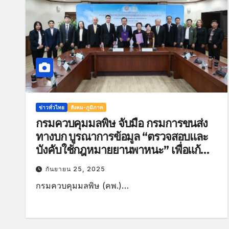
ข่าวทั่วไทย
สังคม-ภูมิภาค
กรมควบคุมมลพิษ จับมือ กรมการขนส่ง
ทางบก บูรณาการข้อมูล “ตรวจสอบและ
บังคับใช้กฎหมายยานพาหนะ” เพื่อแก้
ปัญหามลพิษและฝุ่น PM 2.5
กันยายน 25, 2025
กรมควบคุมมลพิษ (คพ.)…